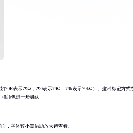
79R表示79Ω，790表示79Ω，79k表示79kΩ）。这种标记方式
寸和颜色进一步确认。
表面，字体较小需借助放大镜查看。