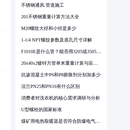
不锈钢通风 管道施工
201不锈钢重量计算方法大全
M20螺纹大径和小径是多少
1-1/4 NPT螺纹参数及底孔尺寸详解
F1010E是什么管？能否用3205或3505代
换
20x40x2镀锌方管单米重量计算与应用
分析
抗渗混凝土中P6和P8膨胀剂分别加多少
法兰PN25和PN16有什么区别
消费者对洗衣机的核心需求调研与分析
U型螺栓的国家标准
煤矿用电热取暖器是否符合防爆电气设
备标准