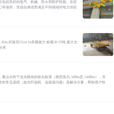
点包括良好的电气、机械、防火和防护性能。在应
心等场所，凭借自身优势满足不同领域对电力供应
5m,栏板高55cm b)承载能力:标载30-35吨,最大允
标准
点分析千兆光模块的收光标准（典型值为-3dBm至-24dBm），并
常的常见原因（如光纤损耗、连接器问题）及解决方案，帮助用户快