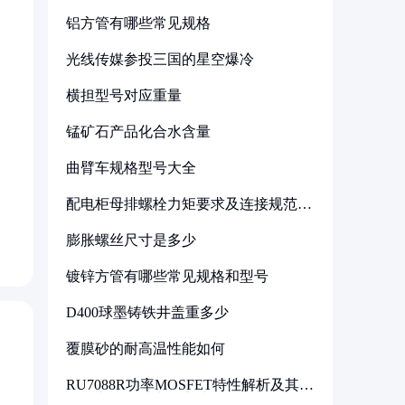
铝方管有哪些常见规格
光线传媒参投三国的星空爆冷
横担型号对应重量
锰矿石产品化合水含量
曲臂车规格型号大全
配电柜母排螺栓力矩要求及连接规范详
解
膨胀螺丝尺寸是多少
镀锌方管有哪些常见规格和型号
D400球墨铸铁井盖重多少
覆膜砂的耐高温性能如何
RU7088R功率MOSFET特性解析及其在
可调电源设计中的实践