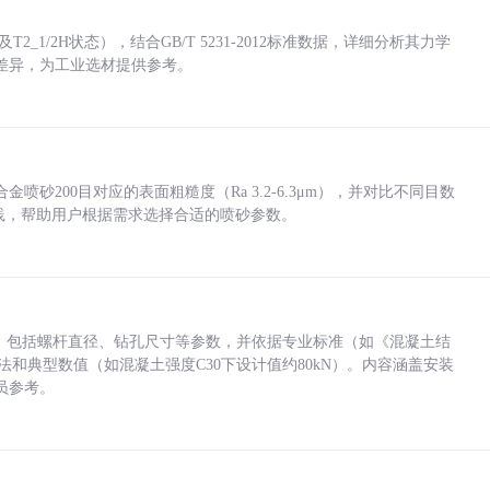
_1/2H状态），结合GB/T 5231-2012标准数据，详细分析其力学
差异，为工业选材提供参考。
砂200目对应的表面粗糙度（Ra 3.2-6.3μm），并对比不同目数
业实践，帮助用户根据需求选择合适的喷砂参数。
力，包括螺杆直径、钻孔尺寸等参数，并依据专业标准（如《混凝土结
方法和典型数值（如混凝土强度C30下设计值约80kN）。内容涵盖安装
员参考。