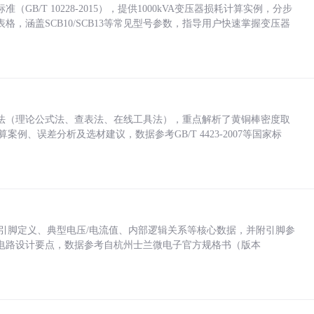
/T 10228-2015），提供1000kVA变压器损耗计算实例，分步
，涵盖SCB10/SCB13等常见型号参数，指导用户快速掌握变压器
法（理论公式法、查表法、在线工具法），重点解析了黄铜棒密度取
计算案例、误差分析及选材建议，数据参考GB/T 4423-2007等国家标
括各引脚定义、典型电压/电流值、内部逻辑关系等核心数据，并附引脚参
电路设计要点，数据参考自杭州士兰微电子官方规格书（版本