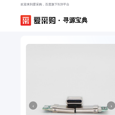
欢迎来到爱采购，百度旗下B2B平台
寻源宝典
‹
›