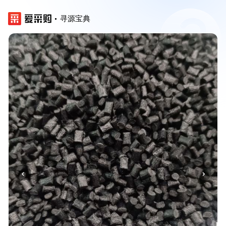
寻源宝典
‹
›