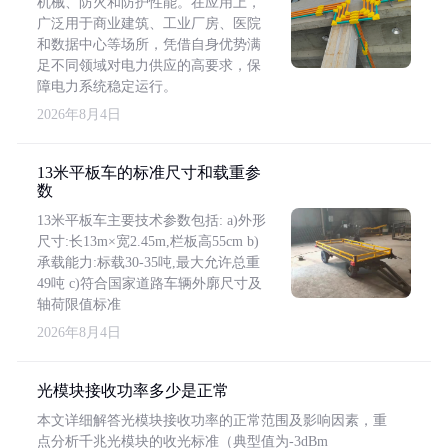
机械、防火和防护性能。在应用上，
广泛用于商业建筑、工业厂房、医院
和数据中心等场所，凭借自身优势满
足不同领域对电力供应的高要求，保
障电力系统稳定运行。
2026年8月4日
13米平板车的标准尺寸和载重参
数
13米平板车主要技术参数包括: a)外形
尺寸:长13m×宽2.45m,栏板高55cm b)
承载能力:标载30-35吨,最大允许总重
49吨 c)符合国家道路车辆外廓尺寸及
轴荷限值标准
2026年8月4日
光模块接收功率多少是正常
本文详细解答光模块接收功率的正常范围及影响因素，重
点分析千兆光模块的收光标准（典型值为-3dBm