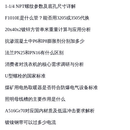
1-1/4 NPT螺纹参数及底孔尺寸详解
F1010E是什么管？能否用3205或3505代换
20x40x2镀锌方管单米重量计算与应用分析
抗渗混凝土中P6和P8膨胀剂分别加多少
法兰PN25和PN16有什么区别
消费者对洗衣机的核心需求调研与分析
U型螺栓的国家标准
煤矿用电热取暖器是否符合防爆电气设备标准
照明母线槽的主要作用是什么
A516Gr70对应国内材质及低温冲击要求解析
镀镍钢带可以过多少电流