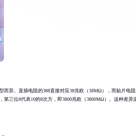
型而异。直插电阻的388直接对应38兆欧（38MΩ），而贴片电
第三位8代表10的8次方，即3800兆欧（3800MΩ）。这种差异