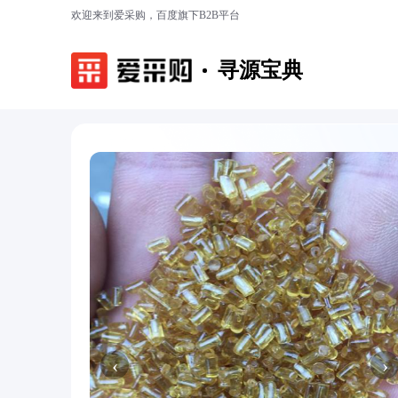
欢迎来到爱采购，百度旗下B2B平台
寻源宝典
‹
›