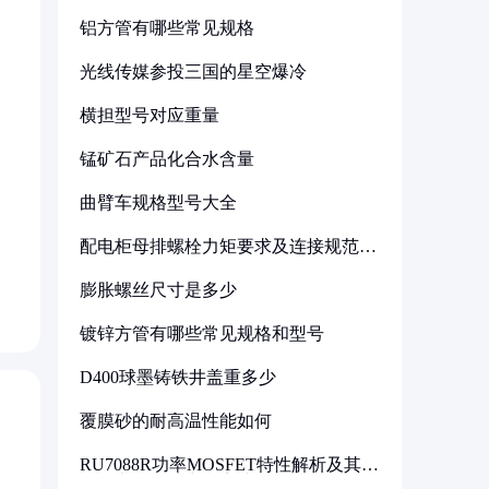
铝方管有哪些常见规格
光线传媒参投三国的星空爆冷
横担型号对应重量
锰矿石产品化合水含量
曲臂车规格型号大全
配电柜母排螺栓力矩要求及连接规范详
。
解
膨胀螺丝尺寸是多少
镀锌方管有哪些常见规格和型号
D400球墨铸铁井盖重多少
覆膜砂的耐高温性能如何
RU7088R功率MOSFET特性解析及其在
可调电源设计中的实践