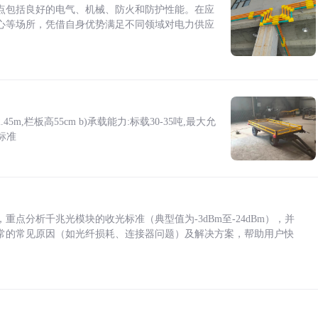
点包括良好的电气、机械、防火和防护性能。在应
心等场所，凭借自身优势满足不同领域对电力供应
5m,栏板高55cm b)承载能力:标载30-35吨,最大允
标准
点分析千兆光模块的收光标准（典型值为-3dBm至-24dBm），并
常的常见原因（如光纤损耗、连接器问题）及解决方案，帮助用户快