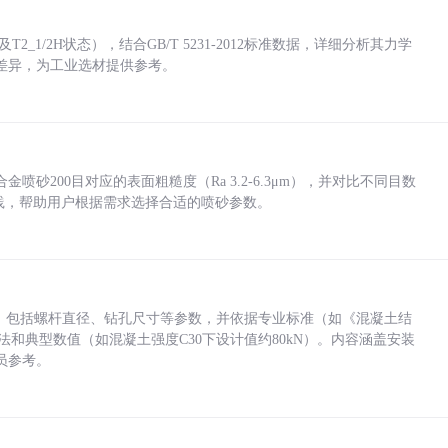
_1/2H状态），结合GB/T 5231-2012标准数据，详细分析其力学
差异，为工业选材提供参考。
砂200目对应的表面粗糙度（Ra 3.2-6.3μm），并对比不同目数
业实践，帮助用户根据需求选择合适的喷砂参数。
力，包括螺杆直径、钻孔尺寸等参数，并依据专业标准（如《混凝土结
方法和典型数值（如混凝土强度C30下设计值约80kN）。内容涵盖安装
员参考。