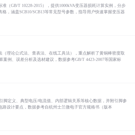
/T 10228-2015），提供1000kVA变压器损耗计算实例，分步
，涵盖SCB10/SCB13等常见型号参数，指导用户快速掌握变压器
法（理论公式法、查表法、在线工具法），重点解析了黄铜棒密度取
计算案例、误差分析及选材建议，数据参考GB/T 4423-2007等国家标
括各引脚定义、典型电压/电流值、内部逻辑关系等核心数据，并附引脚参
电路设计要点，数据参考自杭州士兰微电子官方规格书（版本