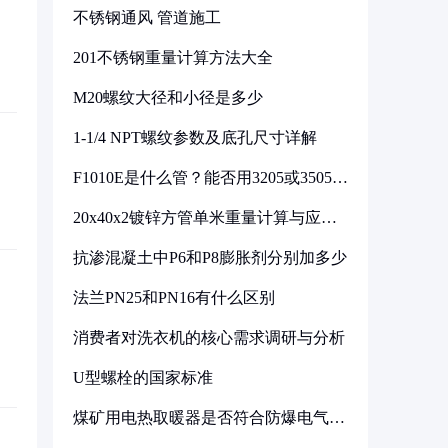
不锈钢通风 管道施工
201不锈钢重量计算方法大全
M20螺纹大径和小径是多少
1-1/4 NPT螺纹参数及底孔尺寸详解
F1010E是什么管？能否用3205或3505代
换
20x40x2镀锌方管单米重量计算与应用
分析
抗渗混凝土中P6和P8膨胀剂分别加多少
法兰PN25和PN16有什么区别
消费者对洗衣机的核心需求调研与分析
U型螺栓的国家标准
煤矿用电热取暖器是否符合防爆电气设
备标准