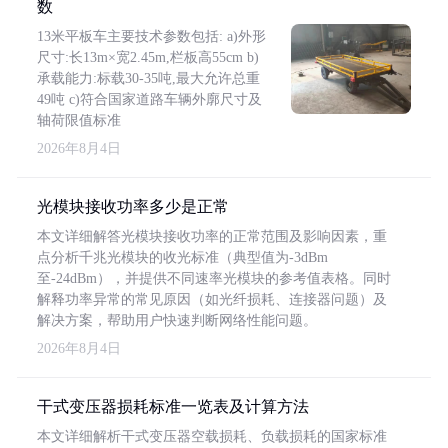
数
13米平板车主要技术参数包括: a)外形
尺寸:长13m×宽2.45m,栏板高55cm b)
承载能力:标载30-35吨,最大允许总重
49吨 c)符合国家道路车辆外廓尺寸及
轴荷限值标准
2026年8月4日
光模块接收功率多少是正常
本文详细解答光模块接收功率的正常范围及影响因素，重
点分析千兆光模块的收光标准（典型值为-3dBm
至-24dBm），并提供不同速率光模块的参考值表格。同时
解释功率异常的常见原因（如光纤损耗、连接器问题）及
解决方案，帮助用户快速判断网络性能问题。
2026年8月4日
干式变压器损耗标准一览表及计算方法
本文详细解析干式变压器空载损耗、负载损耗的国家标准