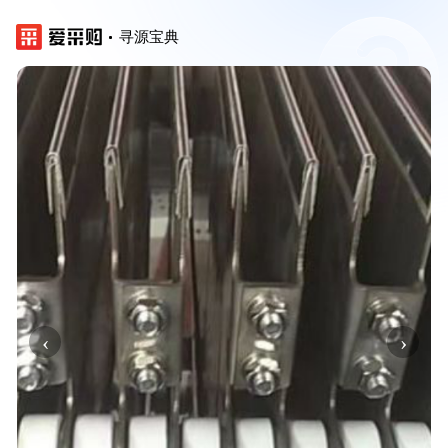
寻源宝典
‹
›