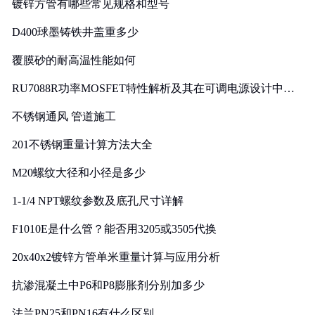
镀锌方管有哪些常见规格和型号
D400球墨铸铁井盖重多少
覆膜砂的耐高温性能如何
RU7088R功率MOSFET特性解析及其在可调电源设计中的
实践
不锈钢通风 管道施工
201不锈钢重量计算方法大全
M20螺纹大径和小径是多少
1-1/4 NPT螺纹参数及底孔尺寸详解
F1010E是什么管？能否用3205或3505代换
20x40x2镀锌方管单米重量计算与应用分析
抗渗混凝土中P6和P8膨胀剂分别加多少
法兰PN25和PN16有什么区别