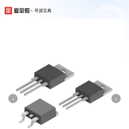
寻源宝典
‹
›