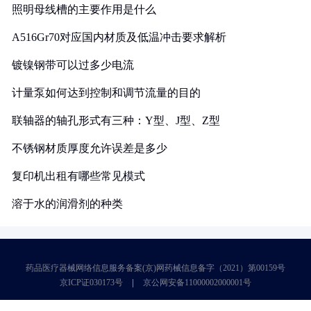
照明母线槽的主要作用是什么
A516Gr70对应国内材质及低温冲击要求解析
镀镍钢带可以过多少电流
计量泵如何达到控制和调节流量的目的
联轴器的轴孔形式有三种：Y型、J型、Z型
不锈钢材质厚度允许误差是多少
复印机出租有哪些常见模式
溶于水的润滑剂的种类
药品医疗器械网络信息服务备案(京)网药械信息备字（2021）第00159号
京ICP证030173号
京公网安备11000002000001号