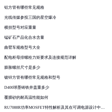
铝方管有哪些常见规格
光线传媒参投三国的星空爆冷
横担型号对应重量
锰矿石产品化合水含量
曲臂车规格型号大全
配电柜母排螺栓力矩要求及连接规范详解
膨胀螺丝尺寸是多少
镀锌方管有哪些常见规格和型号
D400球墨铸铁井盖重多少
覆膜砂的耐高温性能如何
RU7088R功率MOSFET特性解析及其在可调电源设计中的
实践