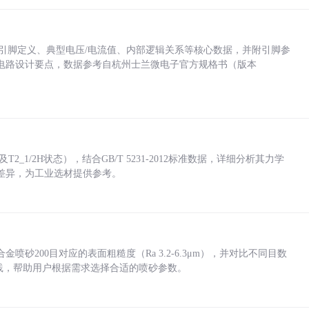
括各引脚定义、典型电压/电流值、内部逻辑关系等核心数据，并附引脚参
电路设计要点，数据参考自杭州士兰微电子官方规格书（版本
_1/2H状态），结合GB/T 5231-2012标准数据，详细分析其力学
差异，为工业选材提供参考。
砂200目对应的表面粗糙度（Ra 3.2-6.3μm），并对比不同目数
业实践，帮助用户根据需求选择合适的喷砂参数。