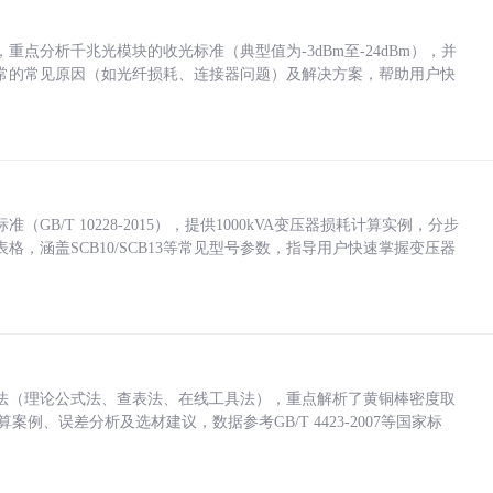
点分析千兆光模块的收光标准（典型值为-3dBm至-24dBm），并
常的常见原因（如光纤损耗、连接器问题）及解决方案，帮助用户快
/T 10228-2015），提供1000kVA变压器损耗计算实例，分步
，涵盖SCB10/SCB13等常见型号参数，指导用户快速掌握变压器
法（理论公式法、查表法、在线工具法），重点解析了黄铜棒密度取
计算案例、误差分析及选材建议，数据参考GB/T 4423-2007等国家标