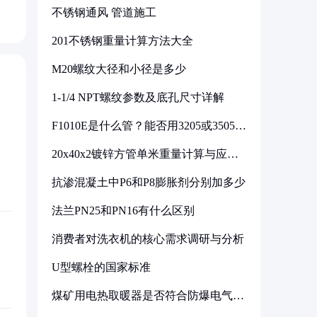
不锈钢通风 管道施工
201不锈钢重量计算方法大全
M20螺纹大径和小径是多少
1-1/4 NPT螺纹参数及底孔尺寸详解
F1010E是什么管？能否用3205或3505代
换
20x40x2镀锌方管单米重量计算与应用
分析
抗渗混凝土中P6和P8膨胀剂分别加多少
法兰PN25和PN16有什么区别
消费者对洗衣机的核心需求调研与分析
U型螺栓的国家标准
煤矿用电热取暖器是否符合防爆电气设
备标准