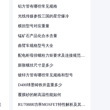
铝方管有哪些常见规格
光线传媒参投三国的星空爆冷
横担型号对应重量
锰矿石产品化合水含量
曲臂车规格型号大全
配电柜母排螺栓力矩要求及连接规范详
解
膨胀螺丝尺寸是多少
镀锌方管有哪些常见规格和型号
D400球墨铸铁井盖重多少
覆膜砂的耐高温性能如何
RU7088R功率MOSFET特性解析及其在
采
可调电源设计中的实践