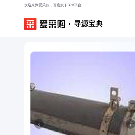
欢迎来到爱采购，百度旗下B2B平台
寻源宝典
‹
›