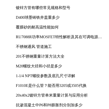
镀锌方管有哪些常见规格和型号
D400球墨铸铁井盖重多少
覆膜砂的耐高温性能如何
RU7088R功率MOSFET特性解析及其在可调电源设
计中的实践
不锈钢通风 管道施工
201不锈钢重量计算方法大全
M20螺纹大径和小径是多少
1-1/4 NPT螺纹参数及底孔尺寸详解
F1010E是什么管？能否用3205或3505代换
20x40x2镀锌方管单米重量计算与应用分析
抗渗混凝土中P6和P8膨胀剂分别加多少