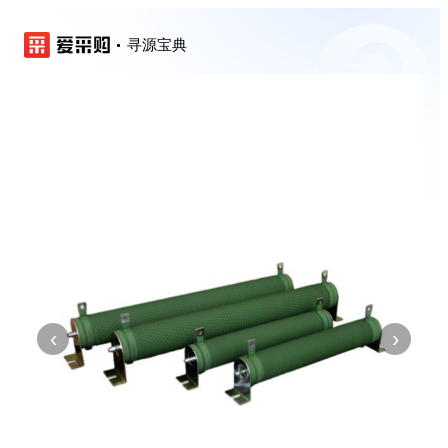
寻源宝典
‹
›