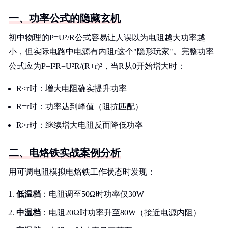
一、功率公式的隐藏玄机
初中物理的P=U²/R公式容易让人误以为电阻越大功率越
小，但实际电路中电源有内阻r这个"隐形玩家"。完整功率
公式应为P=I²R=U²R/(R+r)²，当R从0开始增大时：
R<r时：增大电阻确实提升功率
R=r时：功率达到峰值（阻抗匹配）
R>r时：继续增大电阻反而降低功率
二、电烙铁实战案例分析
用可调电阻模拟电烙铁工作状态时发现：
低温档
：电阻调至50Ω时功率仅30W
中温档
：电阻20Ω时功率升至80W（接近电源内阻）