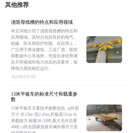
其他推荐
浇筑母线槽的特点和应用领域
本文详细介绍了浇筑母线槽的特点和
应用领域。其特点包括良好的电气、
机械、防火和防护性能。在应用上，
广泛用于商业建筑、工业厂房、医院
和数据中心等场所，凭借自身优势满
足不同领域对电力供应的高要求，保
障电力系统稳定运行。
2026年8月4日
13米平板车的标准尺寸和载重参
数
13米平板车主要技术参数包括: a)外形
尺寸:长13m×宽2.45m,栏板高55cm b)
承载能力:标载30-35吨,最大允许总重
49吨 c)符合国家道路车辆外廓尺寸及