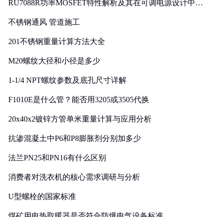
RU7088R功率MOSFET特性解析及其在可调电源设计中的
实践
不锈钢通风 管道施工
201不锈钢重量计算方法大全
M20螺纹大径和小径是多少
1-1/4 NPT螺纹参数及底孔尺寸详解
F1010E是什么管？能否用3205或3505代换
20x40x2镀锌方管单米重量计算与应用分析
抗渗混凝土中P6和P8膨胀剂分别加多少
法兰PN25和PN16有什么区别
消费者对洗衣机的核心需求调研与分析
U型螺栓的国家标准
煤矿用电热取暖器是否符合防爆电气设备标准