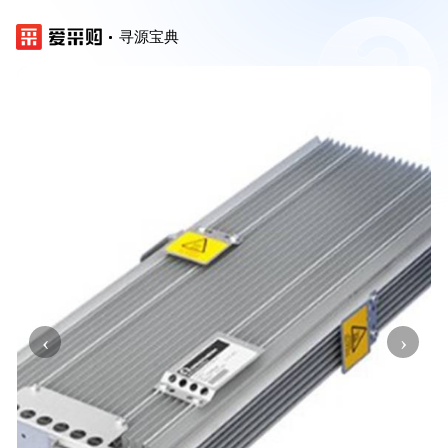
寻源宝典
‹
›