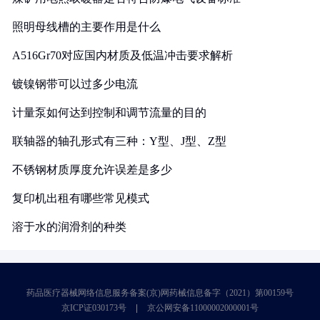
照明母线槽的主要作用是什么
A516Gr70对应国内材质及低温冲击要求解析
镀镍钢带可以过多少电流
计量泵如何达到控制和调节流量的目的
联轴器的轴孔形式有三种：Y型、J型、Z型
不锈钢材质厚度允许误差是多少
复印机出租有哪些常见模式
溶于水的润滑剂的种类
药品医疗器械网络信息服务备案(京)网药械信息备字（2021）第00159号
京ICP证030173号
京公网安备11000002000001号