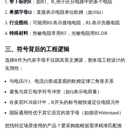
带下标的R
：如R1、R₂用于区分电路中的多个电阻
希腊字母Ω
：直接表示电阻单位欧姆（如10Ω）
行业图纸
：可能用RE表示接地电阻，RL表示负载电阻
特殊材料
：热敏电阻常用RT，光敏电阻用RLDR
三、符号背后的工程逻辑
选择R作为代表字母不仅因其英文渊源，更体现工程设计的
实用性：
与电压(V)、电流(I)形成直观的欧姆定律三角形关系
避免与其它电学符号冲突（如Q表示电荷量）
在多层PCB设计中，R开头的标号能快速定位电阻元件
国际通用性优于其它语言的首字母（如德语Widerstand）
想找特定场景使用的产品？爱采购能根据需求精准匹配推