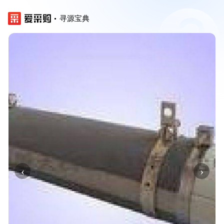
寻源宝典
‹
›