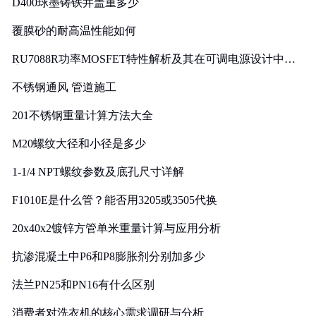
D400球墨铸铁井盖重多少
覆膜砂的耐高温性能如何
RU7088R功率MOSFET特性解析及其在可调电源设计中的
实践
不锈钢通风 管道施工
201不锈钢重量计算方法大全
M20螺纹大径和小径是多少
1-1/4 NPT螺纹参数及底孔尺寸详解
F1010E是什么管？能否用3205或3505代换
20x40x2镀锌方管单米重量计算与应用分析
抗渗混凝土中P6和P8膨胀剂分别加多少
法兰PN25和PN16有什么区别
消费者对洗衣机的核心需求调研与分析