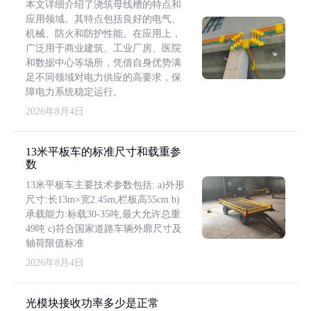
本文详细介绍了浇筑母线槽的特点和
应用领域。其特点包括良好的电气、
机械、防火和防护性能。在应用上，
广泛用于商业建筑、工业厂房、医院
和数据中心等场所，凭借自身优势满
足不同领域对电力供应的高要求，保
障电力系统稳定运行。
2026年8月4日
13米平板车的标准尺寸和载重参
数
13米平板车主要技术参数包括: a)外形
尺寸:长13m×宽2.45m,栏板高55cm b)
承载能力:标载30-35吨,最大允许总重
49吨 c)符合国家道路车辆外廓尺寸及
轴荷限值标准
2026年8月4日
光模块接收功率多少是正常