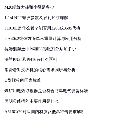
M20螺纹大径和小径是多少
1-1/4 NPT螺纹参数及底孔尺寸详解
F1010E是什么管？能否用3205或3505代换
20x40x2镀锌方管单米重量计算与应用分析
抗渗混凝土中P6和P8膨胀剂分别加多少
法兰PN25和PN16有什么区别
消费者对洗衣机的核心需求调研与分析
U型螺栓的国家标准
煤矿用电热取暖器是否符合防爆电气设备标准
照明母线槽的主要作用是什么
A516Gr70对应国内材质及低温冲击要求解析