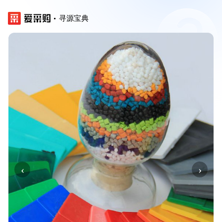
寻源宝典
‹
›