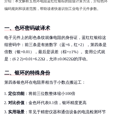
介绍：
本文解析五色环电阻蓝红红银棕的阻值计算方法，介绍色环
编码规则和误差范围，帮助读者快速识别工业电子元件参数。
一、色环密码破译术
电子元件上的彩色条纹就像电阻的身份证，蓝红红银棕这
组密码中：前三条是有效数字（蓝=6，红=2），第四条是
倍数（银=0.01），最后是误差（棕=±1%）。套用公式就
是：(6 2 2)×0.01=6.22Ω，允许±0.0622Ω的浮动。
二、银环的特殊身份
第四条银色环在电阻界相当于小数点搬运工：
定位功能
：将前三位数整体缩小100倍
对比价值
：金色环代表0.1倍，银环精度更高
实用场景
：常见于精密仪器和通信设备的电流检测环节