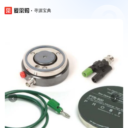
寻源宝典
‹
›