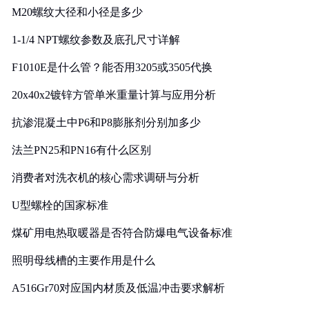
M20螺纹大径和小径是多少
1-1/4 NPT螺纹参数及底孔尺寸详解
F1010E是什么管？能否用3205或3505代换
20x40x2镀锌方管单米重量计算与应用分析
抗渗混凝土中P6和P8膨胀剂分别加多少
法兰PN25和PN16有什么区别
消费者对洗衣机的核心需求调研与分析
U型螺栓的国家标准
煤矿用电热取暖器是否符合防爆电气设备标准
照明母线槽的主要作用是什么
A516Gr70对应国内材质及低温冲击要求解析