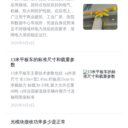
应用领域。其特点包括良好的电气、
机械、防火和防护性能。在应用上，
广泛用于商业建筑、工业厂房、医院
和数据中心等场所，凭借自身优势满
足不同领域对电力供应的高要求，保
障电力系统稳定运行。
2026年8月4日
13米平板车的标准尺寸和载重参
数
13米平板车主要技术参数包括: a)外形
尺寸:长13m×宽2.45m,栏板高55cm b)
承载能力:标载30-35吨,最大允许总重
49吨 c)符合国家道路车辆外廓尺寸及
轴荷限值标准
2026年8月4日
光模块接收功率多少是正常