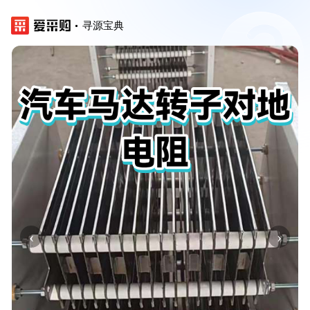
寻源宝典
‹
›