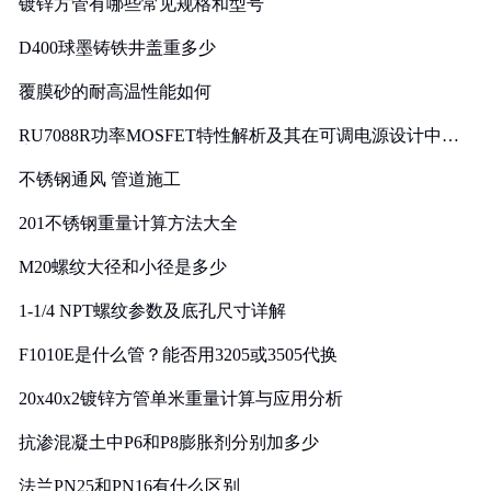
镀锌方管有哪些常见规格和型号
D400球墨铸铁井盖重多少
覆膜砂的耐高温性能如何
RU7088R功率MOSFET特性解析及其在可调电源设计中的
实践
不锈钢通风 管道施工
201不锈钢重量计算方法大全
M20螺纹大径和小径是多少
1-1/4 NPT螺纹参数及底孔尺寸详解
F1010E是什么管？能否用3205或3505代换
20x40x2镀锌方管单米重量计算与应用分析
抗渗混凝土中P6和P8膨胀剂分别加多少
法兰PN25和PN16有什么区别