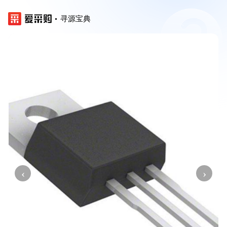
寻源宝典
‹
›