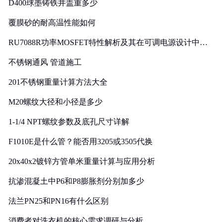
D400球墨铸铁井盖重多少
覆膜砂的耐高温性能如何
RU7088R功率MOSFET特性解析及其在可调电源设计中的
实践
不锈钢通风 管道施工
201不锈钢重量计算方法大全
M20螺纹大径和小径是多少
1-1/4 NPT螺纹参数及底孔尺寸详解
F1010E是什么管？能否用3205或3505代换
20x40x2镀锌方管单米重量计算与应用分析
抗渗混凝土中P6和P8膨胀剂分别加多少
法兰PN25和PN16有什么区别
消费者对洗衣机的核心需求调研与分析