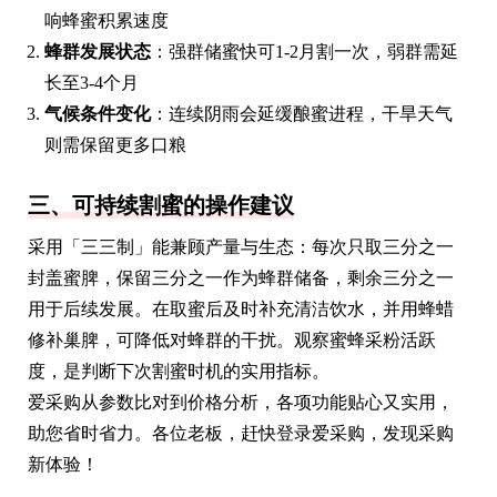
响蜂蜜积累速度
蜂群发展状态
：强群储蜜快可1-2月割一次，弱群需延
长至3-4个月
气候条件变化
：连续阴雨会延缓酿蜜进程，干旱天气
则需保留更多口粮
三、可持续割蜜的操作建议
采用「三三制」能兼顾产量与生态：每次只取三分之一
封盖蜜脾，保留三分之一作为蜂群储备，剩余三分之一
用于后续发展。在取蜜后及时补充清洁饮水，并用蜂蜡
修补巢脾，可降低对蜂群的干扰。观察蜜蜂采粉活跃
度，是判断下次割蜜时机的实用指标。
爱采购从参数比对到价格分析，各项功能贴心又实用，
助您省时省力。各位老板，赶快登录爱采购，发现采购
新体验！