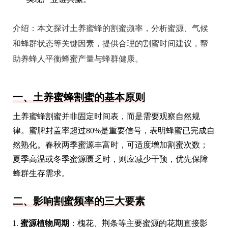
介绍：
本文探讨土养蜜蜂的割蜜频率，分析蜜源、气候
和蜂群状态等关键因素，提供合理的割蜜时间建议，帮
助养蜂人平衡蜂蜜产量与蜂群健康。
一、土养蜜蜂割蜜的基本原则
土养蜜蜂割蜜并非固定时间表，而是需要观察自然规
律。蜜脾封盖率超过80%是重要信号，表明蜂蜜已完成自
然熟化。春秋两季蜜源丰富时，可适度增加割蜜次数；
夏季高温或冬季蜜源匮乏时，则应减少干预，优先保障
蜂群生存需求。
二、影响割蜜频率的三大要素
蜜源植物周期
：槐花、荆条等主要蜜源的花期直接影