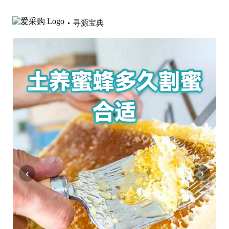
寻源宝典
‹
›