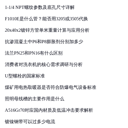
1-1/4 NPT螺纹参数及底孔尺寸详解
F1010E是什么管？能否用3205或3505代换
20x40x2镀锌方管单米重量计算与应用分析
抗渗混凝土中P6和P8膨胀剂分别加多少
法兰PN25和PN16有什么区别
消费者对洗衣机的核心需求调研与分析
U型螺栓的国家标准
煤矿用电热取暖器是否符合防爆电气设备标准
照明母线槽的主要作用是什么
A516Gr70对应国内材质及低温冲击要求解析
镀镍钢带可以过多少电流