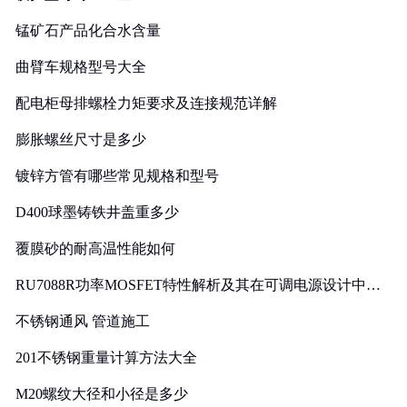
锰矿石产品化合水含量
曲臂车规格型号大全
配电柜母排螺栓力矩要求及连接规范详解
膨胀螺丝尺寸是多少
镀锌方管有哪些常见规格和型号
D400球墨铸铁井盖重多少
覆膜砂的耐高温性能如何
RU7088R功率MOSFET特性解析及其在可调电源设计中的
实践
不锈钢通风 管道施工
201不锈钢重量计算方法大全
M20螺纹大径和小径是多少