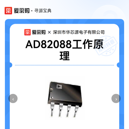
寻源宝典
‹
›