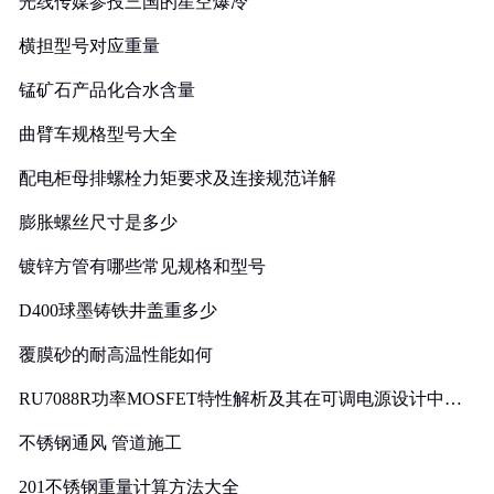
光线传媒参投三国的星空爆冷
横担型号对应重量
锰矿石产品化合水含量
曲臂车规格型号大全
配电柜母排螺栓力矩要求及连接规范详解
膨胀螺丝尺寸是多少
镀锌方管有哪些常见规格和型号
D400球墨铸铁井盖重多少
覆膜砂的耐高温性能如何
RU7088R功率MOSFET特性解析及其在可调电源设计中的
实践
不锈钢通风 管道施工
201不锈钢重量计算方法大全