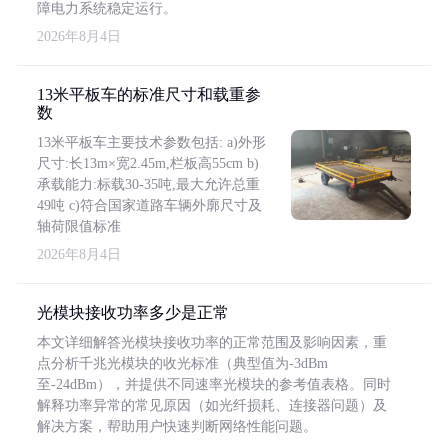
障电力系统稳定运行。
2026年8月4日
13米平板车的标准尺寸和载重参
数
13米平板车主要技术参数包括: a)外形
尺寸:长13m×宽2.45m,栏板高55cm b)
承载能力:标载30-35吨,最大允许总重
49吨 c)符合国家道路车辆外廓尺寸及
轴荷限值标准
2026年8月4日
光模块接收功率多少是正常
本文详细解答光模块接收功率的正常范围及影响因素，重
点分析千兆光模块的收光标准（典型值为-3dBm
至-24dBm），并提供不同速率光模块的参考值表格。同时
解释功率异常的常见原因（如光纤损耗、连接器问题）及
解决方案，帮助用户快速判断网络性能问题。