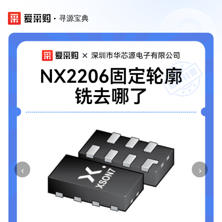
寻源宝典
‹
›