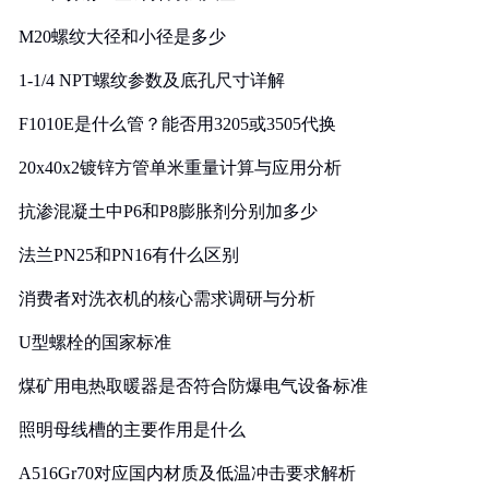
M20螺纹大径和小径是多少
1-1/4 NPT螺纹参数及底孔尺寸详解
F1010E是什么管？能否用3205或3505代换
20x40x2镀锌方管单米重量计算与应用分析
抗渗混凝土中P6和P8膨胀剂分别加多少
法兰PN25和PN16有什么区别
消费者对洗衣机的核心需求调研与分析
U型螺栓的国家标准
煤矿用电热取暖器是否符合防爆电气设备标准
照明母线槽的主要作用是什么
A516Gr70对应国内材质及低温冲击要求解析