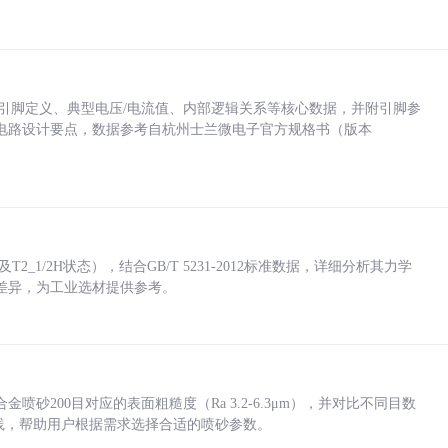
括各引脚定义、典型电压/电流值、内部逻辑关系等核心数据，并附引脚参
电路设计要点，数据参考自杭州士兰微电子官方规格书（版本
_1/2H状态），结合GB/T 5231-2012标准数据，详细分析其力学
差异，为工业选材提供参考。
砂200目对应的表面粗糙度（Ra 3.2-6.3μm），并对比不同目数
业实践，帮助用户根据需求选择合适的喷砂参数。