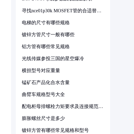
寻找nce01p30k MOSFET管的合适替代
型号
电梯的尺寸有哪些规格
镀锌方管尺寸一般有哪些
铝方管有哪些常见规格
光线传媒参投三国的星空爆冷
横担型号对应重量
锰矿石产品化合水含量
曲臂车规格型号大全
配电柜母排螺栓力矩要求及连接规范详
解
膨胀螺丝尺寸是多少
镀锌方管有哪些常见规格和型号