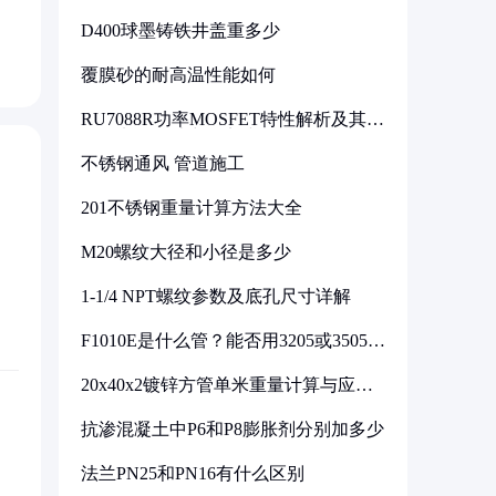
D400球墨铸铁井盖重多少
覆膜砂的耐高温性能如何
RU7088R功率MOSFET特性解析及其在
可调电源设计中的实践
不锈钢通风 管道施工
201不锈钢重量计算方法大全
M20螺纹大径和小径是多少
1-1/4 NPT螺纹参数及底孔尺寸详解
F1010E是什么管？能否用3205或3505代
换
20x40x2镀锌方管单米重量计算与应用
分析
抗渗混凝土中P6和P8膨胀剂分别加多少
法兰PN25和PN16有什么区别