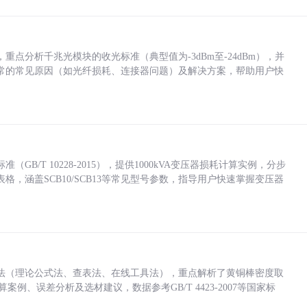
点分析千兆光模块的收光标准（典型值为-3dBm至-24dBm），并
常的常见原因（如光纤损耗、连接器问题）及解决方案，帮助用户快
/T 10228-2015），提供1000kVA变压器损耗计算实例，分步
，涵盖SCB10/SCB13等常见型号参数，指导用户快速掌握变压器
法（理论公式法、查表法、在线工具法），重点解析了黄铜棒密度取
计算案例、误差分析及选材建议，数据参考GB/T 4423-2007等国家标