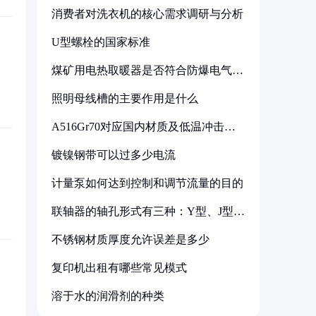
消费者对洗衣机的核心需求调研与分析
U型螺栓的国家标准
煤矿用电热取暖器是否符合防爆电气设
备标准
照明母线槽的主要作用是什么
A516Gr70对应国内材质及低温冲击要
求解析
镀镍钢带可以过多少电流
计量泵如何达到控制和调节流量的目的
联轴器的轴孔形式有三种：Y型、J型、
Z型
不锈钢材质厚度允许误差是多少
复印机出租有哪些常见模式
溶于水的润滑剂的种类