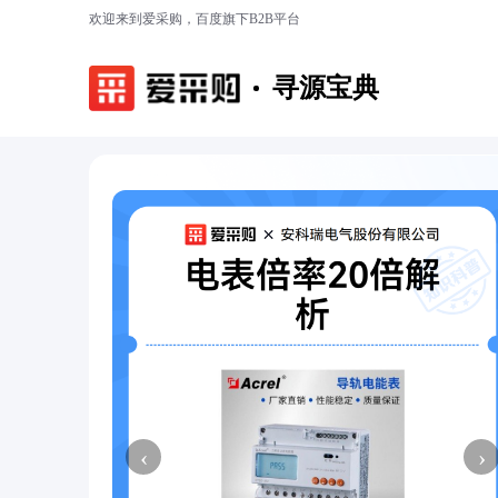
欢迎来到爱采购，百度旗下B2B平台
寻源宝典
‹
›