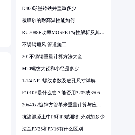
D400球墨铸铁井盖重多少
覆膜砂的耐高温性能如何
RU7088R功率MOSFET特性解析及其在
可调电源设计中的实践
不锈钢通风 管道施工
201不锈钢重量计算方法大全
M20螺纹大径和小径是多少
1-1/4 NPT螺纹参数及底孔尺寸详解
F1010E是什么管？能否用3205或3505代
换
20x40x2镀锌方管单米重量计算与应用
分析
抗渗混凝土中P6和P8膨胀剂分别加多少
法兰PN25和PN16有什么区别