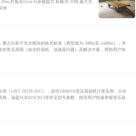
5m,栏板高55cm b)承载能力:标载30-35吨,最大允
标准
点分析千兆光模块的收光标准（典型值为-3dBm至-24dBm），并
常的常见原因（如光纤损耗、连接器问题）及解决方案，帮助用户快
/T 10228-2015），提供1000kVA变压器损耗计算实例，分步
，涵盖SCB10/SCB13等常见型号参数，指导用户快速掌握变压器