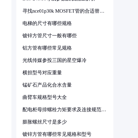
寻找nce01p30k MOSFET管的合适替代
型号
电梯的尺寸有哪些规格
镀锌方管尺寸一般有哪些
铝方管有哪些常见规格
光线传媒参投三国的星空爆冷
横担型号对应重量
锰矿石产品化合水含量
曲臂车规格型号大全
配电柜母排螺栓力矩要求及连接规范详
解
膨胀螺丝尺寸是多少
镀锌方管有哪些常见规格和型号