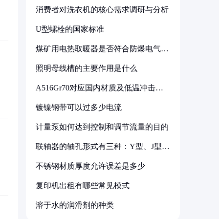
消费者对洗衣机的核心需求调研与分析
U型螺栓的国家标准
煤矿用电热取暖器是否符合防爆电气设
备标准
照明母线槽的主要作用是什么
A516Gr70对应国内材质及低温冲击要
求解析
镀镍钢带可以过多少电流
计量泵如何达到控制和调节流量的目的
联轴器的轴孔形式有三种：Y型、J型、
Z型
不锈钢材质厚度允许误差是多少
复印机出租有哪些常见模式
溶于水的润滑剂的种类