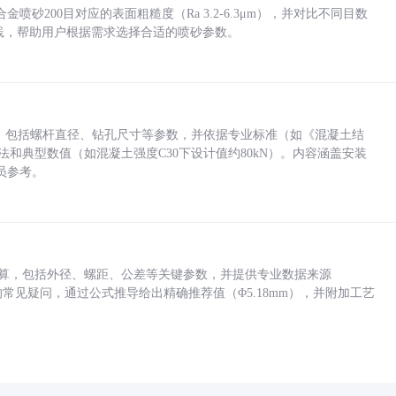
砂200目对应的表面粗糙度（Ra 3.2-6.3μm），并对比不同目数
业实践，帮助用户根据需求选择合适的喷砂参数。
力，包括螺杆直径、钻孔尺寸等参数，并依据专业标准（如《混凝土结
方法和典型数值（如混凝土强度C30下设计值约80kN）。内容涵盖安装
员参考。
底孔计算，包括外径、螺距、公差等关键参数，并提供专业数据来源
孔尺寸的常见疑问，通过公式推导给出精确推荐值（Φ5.18mm），并附加工艺