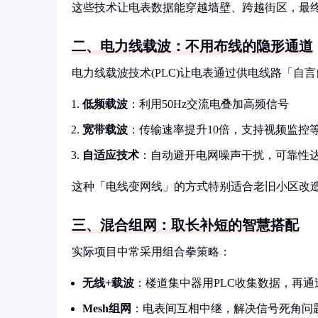
这些技术让电表数据能穿越墙壁、跨越街区，最
二、电力线载波：不用布线的隐形通道
电力线载波技术(PLC)让电表通过供电线路「自
低频载波
：利用50Hz交流电叠加高频信号
宽带载波
：传输速率提升10倍，支持视频监控
自适应技术
：自动避开电网噪声干扰，可靠性达
这种「电线变网线」的方式特别适合老旧小区改
三、混合组网：取长补短的智慧搭配
实际项目中常采用组合拳策略：
无线+载波
：楼道集中器用PLC收集数据，再通
Mesh组网
：电表间互相中继，解决信号死角问