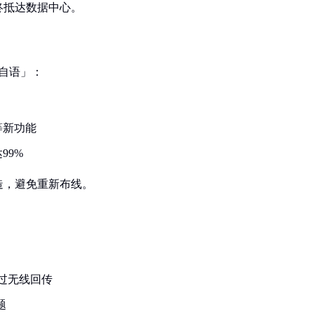
终抵达数据中心。
言自语」：
等新功能
99%
造，避免重新布线。
过无线回传
题