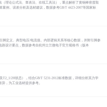
法（理论公式法、查表法、在线工具法），重点解析了黄铜棒密度取
计算案例、误差分析及选材建议，数据参考GB/T 4423-2007等国家标
括各引脚定义、典型电压/电流值、内部逻辑关系等核心数据，并附引脚参
电路设计要点，数据参考自杭州士兰微电子官方规格书（版本
_1/2H状态），结合GB/T 5231-2012标准数据，详细分析其力学
差异，为工业选材提供参考。