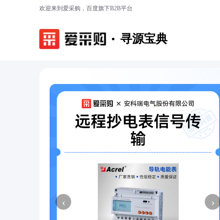
欢迎来到爱采购，百度旗下B2B平台
寻源宝典
‹
›