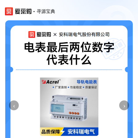
寻源宝典
‹
›