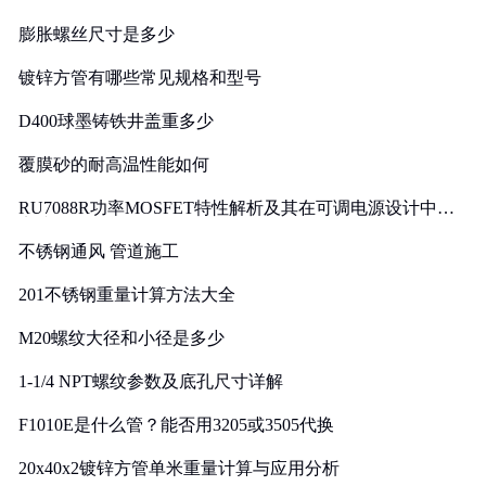
膨胀螺丝尺寸是多少
镀锌方管有哪些常见规格和型号
D400球墨铸铁井盖重多少
覆膜砂的耐高温性能如何
RU7088R功率MOSFET特性解析及其在可调电源设计中的
实践
不锈钢通风 管道施工
201不锈钢重量计算方法大全
M20螺纹大径和小径是多少
1-1/4 NPT螺纹参数及底孔尺寸详解
F1010E是什么管？能否用3205或3505代换
20x40x2镀锌方管单米重量计算与应用分析