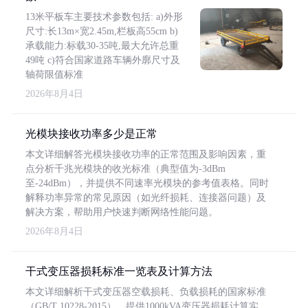
13米平板车主要技术参数包括: a)外形
尺寸:长13m×宽2.45m,栏板高55cm b)
承载能力:标载30-35吨,最大允许总重
49吨 c)符合国家道路车辆外廓尺寸及
轴荷限值标准
2026年8月4日
光模块接收功率多少是正常
本文详细解答光模块接收功率的正常范围及影响因素，重
点分析千兆光模块的收光标准（典型值为-3dBm
至-24dBm），并提供不同速率光模块的参考值表格。同时
解释功率异常的常见原因（如光纤损耗、连接器问题）及
解决方案，帮助用户快速判断网络性能问题。
2026年8月4日
干式变压器损耗标准一览表及计算方法
本文详细解析干式变压器空载损耗、负载损耗的国家标准
（GB/T 10228-2015），提供1000kVA变压器损耗计算实