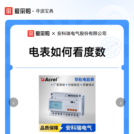
寻源宝典
‹
›