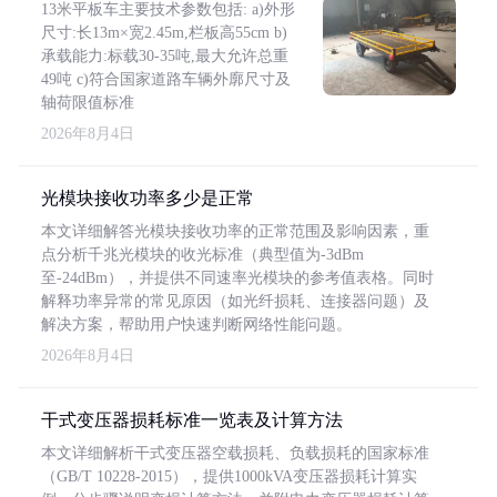
13米平板车主要技术参数包括: a)外形
尺寸:长13m×宽2.45m,栏板高55cm b)
承载能力:标载30-35吨,最大允许总重
49吨 c)符合国家道路车辆外廓尺寸及
轴荷限值标准
2026年8月4日
光模块接收功率多少是正常
本文详细解答光模块接收功率的正常范围及影响因素，重
点分析千兆光模块的收光标准（典型值为-3dBm
至-24dBm），并提供不同速率光模块的参考值表格。同时
解释功率异常的常见原因（如光纤损耗、连接器问题）及
解决方案，帮助用户快速判断网络性能问题。
2026年8月4日
干式变压器损耗标准一览表及计算方法
本文详细解析干式变压器空载损耗、负载损耗的国家标准
（GB/T 10228-2015），提供1000kVA变压器损耗计算实