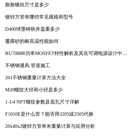
膨胀螺丝尺寸是多少
镀锌方管有哪些常见规格和型号
D400球墨铸铁井盖重多少
覆膜砂的耐高温性能如何
RU7088R功率MOSFET特性解析及其在可调电源设计中的
实践
不锈钢通风 管道施工
201不锈钢重量计算方法大全
M20螺纹大径和小径是多少
1-1/4 NPT螺纹参数及底孔尺寸详解
F1010E是什么管？能否用3205或3505代换
20x40x2镀锌方管单米重量计算与应用分析