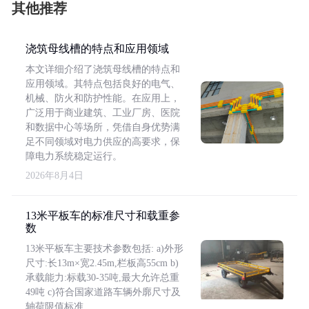
其他推荐
浇筑母线槽的特点和应用领域
本文详细介绍了浇筑母线槽的特点和
应用领域。其特点包括良好的电气、
机械、防火和防护性能。在应用上，
广泛用于商业建筑、工业厂房、医院
和数据中心等场所，凭借自身优势满
足不同领域对电力供应的高要求，保
障电力系统稳定运行。
2026年8月4日
13米平板车的标准尺寸和载重参
数
13米平板车主要技术参数包括: a)外形
尺寸:长13m×宽2.45m,栏板高55cm b)
承载能力:标载30-35吨,最大允许总重
49吨 c)符合国家道路车辆外廓尺寸及
轴荷限值标准