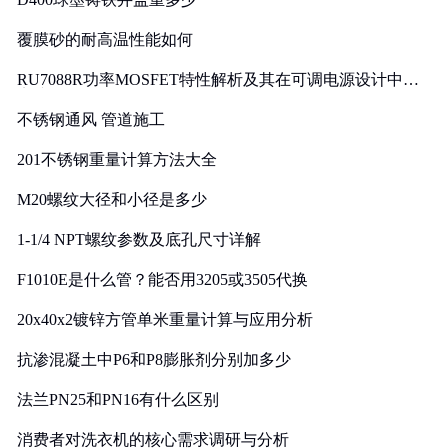
覆膜砂的耐高温性能如何
RU7088R功率MOSFET特性解析及其在可调电源设计中的
实践
不锈钢通风 管道施工
201不锈钢重量计算方法大全
M20螺纹大径和小径是多少
1-1/4 NPT螺纹参数及底孔尺寸详解
F1010E是什么管？能否用3205或3505代换
20x40x2镀锌方管单米重量计算与应用分析
抗渗混凝土中P6和P8膨胀剂分别加多少
法兰PN25和PN16有什么区别
消费者对洗衣机的核心需求调研与分析