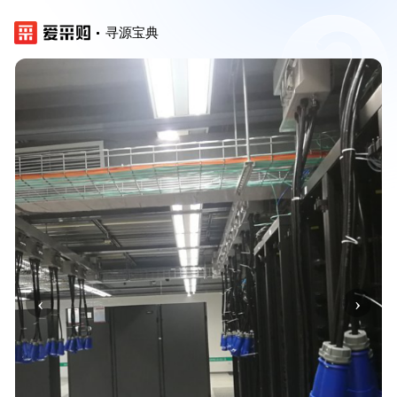
寻源宝典
‹
›