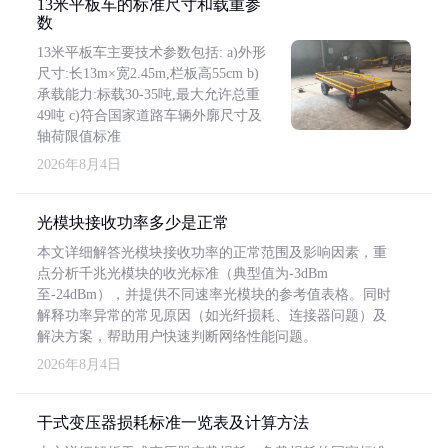
13米平板车的标准尺寸和载重参
数
13米平板车主要技术参数包括: a)外形
尺寸:长13m×宽2.45m,栏板高55cm b)
承载能力:标载30-35吨,最大允许总重
49吨 c)符合国家道路车辆外廓尺寸及
轴荷限值标准
2026年8月4日
光模块接收功率多少是正常
本文详细解答光模块接收功率的正常范围及影响因素，重
点分析千兆光模块的收光标准（典型值为-3dBm
至-24dBm），并提供不同速率光模块的参考值表格。同时
解释功率异常的常见原因（如光纤损耗、连接器问题）及
解决方案，帮助用户快速判断网络性能问题。
2026年8月4日
干式变压器损耗标准一览表及计算方法