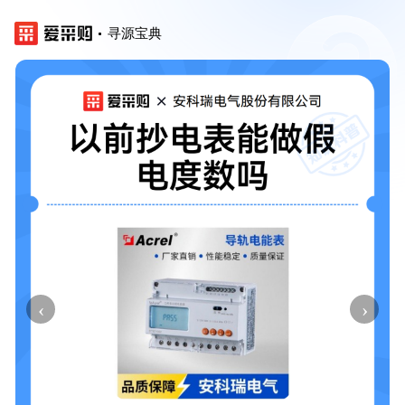
寻源宝典
‹
›