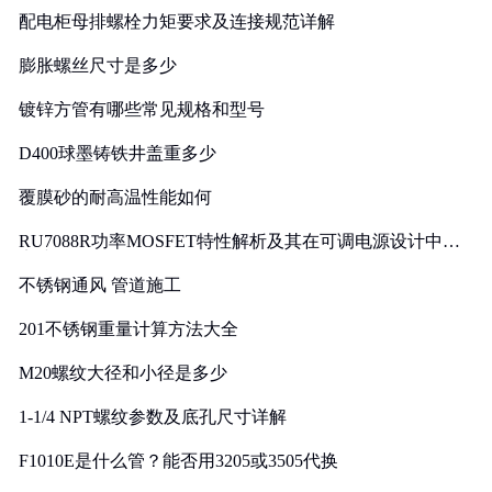
配电柜母排螺栓力矩要求及连接规范详解
膨胀螺丝尺寸是多少
镀锌方管有哪些常见规格和型号
D400球墨铸铁井盖重多少
覆膜砂的耐高温性能如何
RU7088R功率MOSFET特性解析及其在可调电源设计中的
实践
不锈钢通风 管道施工
201不锈钢重量计算方法大全
M20螺纹大径和小径是多少
1-1/4 NPT螺纹参数及底孔尺寸详解
F1010E是什么管？能否用3205或3505代换