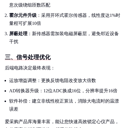
意次级绕组匝数匹配
霍尔元件升级
：采用开环式霍尔传感器，线性度达1%时
量程可扩展10倍
屏蔽处理
：新传感器需加装电磁屏蔽层，避免邻近设备
干扰
三、信号处理优化
后端电路决定最终表现：
运放增益调整：更换反馈电阻改变放大倍数
AD转换器升级：12位ADC换成16位，分辨率提升16倍
软件补偿：建立非线性校正算法，消除大电流时的温漂
误差
爱采购产品库海量丰富，能让您快速高效锁定心仪产品，