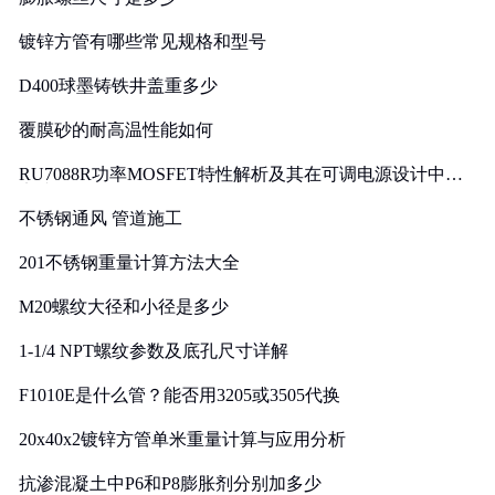
镀锌方管有哪些常见规格和型号
D400球墨铸铁井盖重多少
覆膜砂的耐高温性能如何
RU7088R功率MOSFET特性解析及其在可调电源设计中的
实践
不锈钢通风 管道施工
201不锈钢重量计算方法大全
M20螺纹大径和小径是多少
1-1/4 NPT螺纹参数及底孔尺寸详解
F1010E是什么管？能否用3205或3505代换
20x40x2镀锌方管单米重量计算与应用分析
抗渗混凝土中P6和P8膨胀剂分别加多少