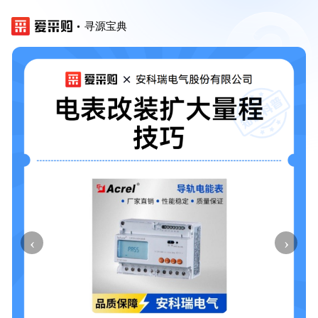
寻源宝典
‹
›