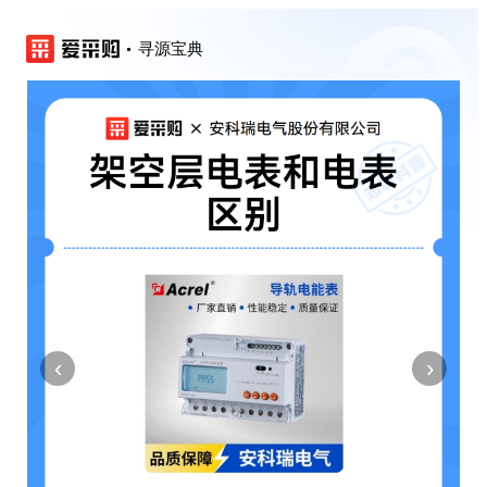
寻源宝典
‹
›