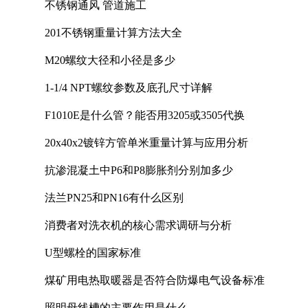
不锈钢通风 管道施工
201不锈钢重量计算方法大全
M20螺纹大径和小径是多少
1-1/4 NPT螺纹参数及底孔尺寸详解
F1010E是什么管？能否用3205或3505代换
20x40x2镀锌方管单米重量计算与应用分析
抗渗混凝土中P6和P8膨胀剂分别加多少
法兰PN25和PN16有什么区别
消费者对洗衣机的核心需求调研与分析
U型螺栓的国家标准
煤矿用电热取暖器是否符合防爆电气设备标准
照明母线槽的主要作用是什么