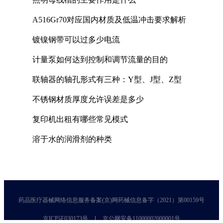
A516Gr70对应国内材质及低温冲击要求解析
镀镍钢带可以过多少电流
计量泵如何达到控制和调节流量的目的
联轴器的轴孔形式有三种：Y型、J型、Z型
不锈钢材质厚度允许误差是多少
复印机出租有哪些常见模式
溶于水的润滑剂的种类
药品医疗器械网络信息服务备案(京)网药械信息备字（2021）第00159号
京ICP证030173号
京公网安备11000002000001号