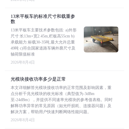
13米平板车的标准尺寸和载重参
数
13米平板车主要技术参数包括: a)外形
尺寸:长13m×宽2.45m,栏板高55cm b)
承载能力:标载30-35吨,最大允许总重
49吨 c)符合国家道路车辆外廓尺寸及
轴荷限值标准
2026年8月4日
光模块接收功率多少是正常
本文详细解答光模块接收功率的正常范围及影响因素，重
点分析千兆光模块的收光标准（典型值为-3dBm
至-24dBm），并提供不同速率光模块的参考值表格。同时
解释功率异常的常见原因（如光纤损耗、连接器问题）及
解决方案，帮助用户快速判断网络性能问题。
2026年8月4日