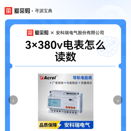
寻源宝典
‹
›