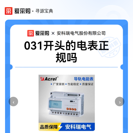
寻源宝典
‹
›