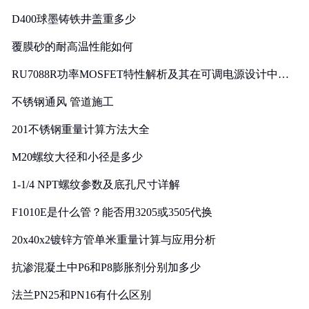
D400球墨铸铁井盖重多少
覆膜砂的耐高温性能如何
RU7088R功率MOSFET特性解析及其在可调电源设计中的
实践
不锈钢通风 管道施工
201不锈钢重量计算方法大全
M20螺纹大径和小径是多少
1-1/4 NPT螺纹参数及底孔尺寸详解
F1010E是什么管？能否用3205或3505代换
20x40x2镀锌方管单米重量计算与应用分析
抗渗混凝土中P6和P8膨胀剂分别加多少
法兰PN25和PN16有什么区别