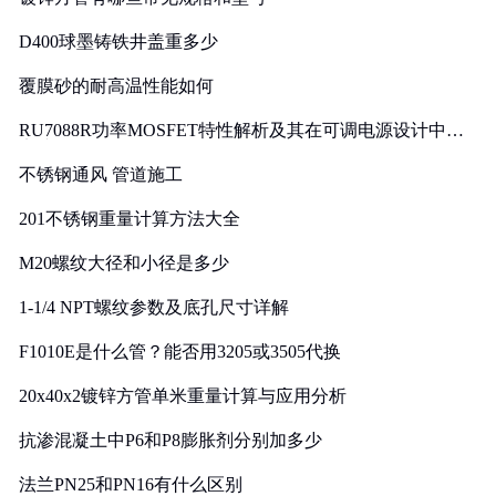
D400球墨铸铁井盖重多少
覆膜砂的耐高温性能如何
RU7088R功率MOSFET特性解析及其在可调电源设计中的
实践
不锈钢通风 管道施工
201不锈钢重量计算方法大全
M20螺纹大径和小径是多少
1-1/4 NPT螺纹参数及底孔尺寸详解
F1010E是什么管？能否用3205或3505代换
20x40x2镀锌方管单米重量计算与应用分析
抗渗混凝土中P6和P8膨胀剂分别加多少
法兰PN25和PN16有什么区别