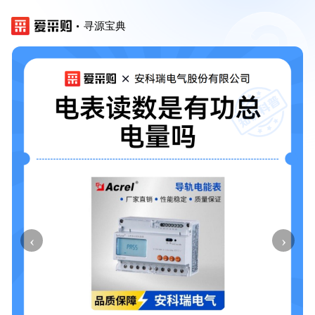
寻源宝典
‹
›