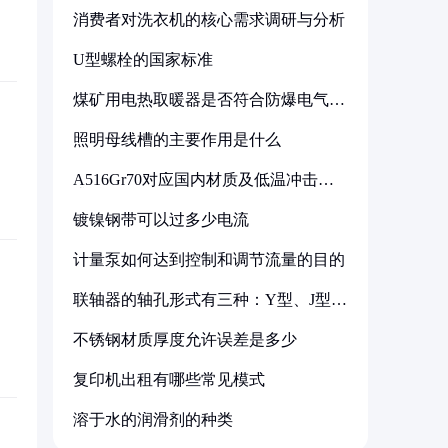
消费者对洗衣机的核心需求调研与分析
U型螺栓的国家标准
煤矿用电热取暖器是否符合防爆电气设
备标准
照明母线槽的主要作用是什么
A516Gr70对应国内材质及低温冲击要
求解析
镀镍钢带可以过多少电流
计量泵如何达到控制和调节流量的目的
联轴器的轴孔形式有三种：Y型、J型、
Z型
不锈钢材质厚度允许误差是多少
复印机出租有哪些常见模式
溶于水的润滑剂的种类