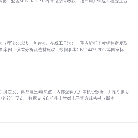
，涵盖SCB10/SCB13等常见型号参数，指导用户快速掌握变压器
法（理论公式法、查表法、在线工具法），重点解析了黄铜棒密度取
计算案例、误差分析及选材建议，数据参考GB/T 4423-2007等国家标
括各引脚定义、典型电压/电流值、内部逻辑关系等核心数据，并附引脚参
电路设计要点，数据参考自杭州士兰微电子官方规格书（版本