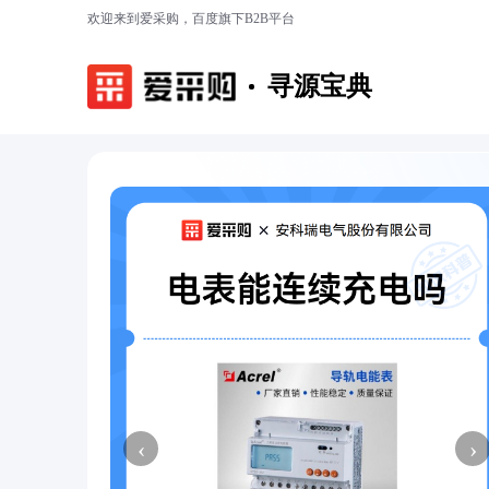
欢迎来到爱采购，百度旗下B2B平台
寻源宝典
‹
›