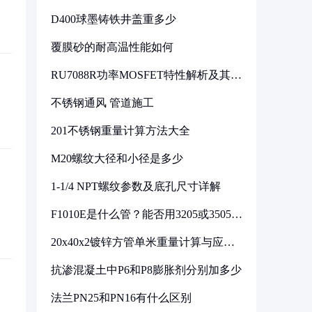
D400球墨铸铁井盖重多少
覆膜砂的耐高温性能如何
RU7088R功率MOSFET特性解析及其在
可调电源设计中的实践
不锈钢通风 管道施工
201不锈钢重量计算方法大全
M20螺纹大径和小径是多少
1-1/4 NPT螺纹参数及底孔尺寸详解
F1010E是什么管？能否用3205或3505代
换
20x40x2镀锌方管单米重量计算与应用
分析
抗渗混凝土中P6和P8膨胀剂分别加多少
法兰PN25和PN16有什么区别