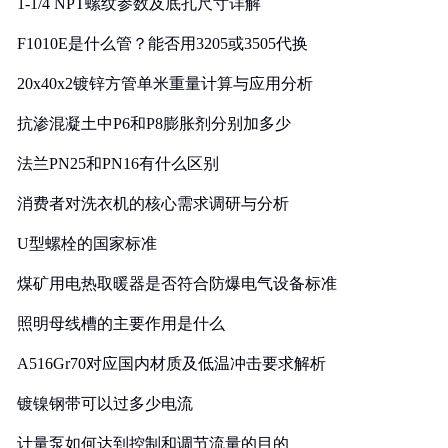
1-1/4 NPT螺纹参数及底孔尺寸详解
F1010E是什么管？能否用3205或3505代换
20x40x2镀锌方管单米重量计算与应用分析
抗渗混凝土中P6和P8膨胀剂分别加多少
法兰PN25和PN16有什么区别
消费者对洗衣机的核心需求调研与分析
U型螺栓的国家标准
煤矿用电热取暖器是否符合防爆电气设备标准
照明母线槽的主要作用是什么
A516Gr70对应国内材质及低温冲击要求解析
镀镍钢带可以过多少电流
计量泵如何达到控制和调节流量的目的