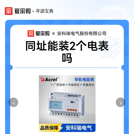
寻源宝典
‹
›