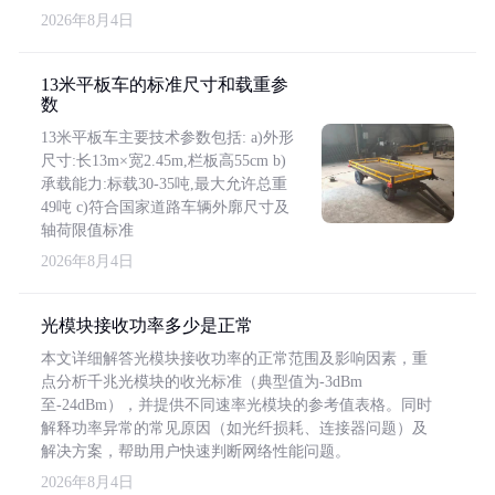
2026年8月4日
13米平板车的标准尺寸和载重参
数
13米平板车主要技术参数包括: a)外形
尺寸:长13m×宽2.45m,栏板高55cm b)
承载能力:标载30-35吨,最大允许总重
49吨 c)符合国家道路车辆外廓尺寸及
轴荷限值标准
2026年8月4日
光模块接收功率多少是正常
本文详细解答光模块接收功率的正常范围及影响因素，重
点分析千兆光模块的收光标准（典型值为-3dBm
至-24dBm），并提供不同速率光模块的参考值表格。同时
解释功率异常的常见原因（如光纤损耗、连接器问题）及
解决方案，帮助用户快速判断网络性能问题。
2026年8月4日