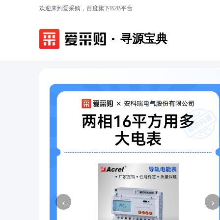
欢迎来到爱采购，百度旗下B2B平台
寻源宝典
‹
›