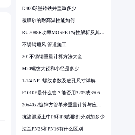
D400球墨铸铁井盖重多少
覆膜砂的耐高温性能如何
RU7088R功率MOSFET特性解析及其在
可调电源设计中的实践
不锈钢通风 管道施工
201不锈钢重量计算方法大全
M20螺纹大径和小径是多少
1-1/4 NPT螺纹参数及底孔尺寸详解
F1010E是什么管？能否用3205或3505代
换
20x40x2镀锌方管单米重量计算与应用
分析
抗渗混凝土中P6和P8膨胀剂分别加多少
法兰PN25和PN16有什么区别