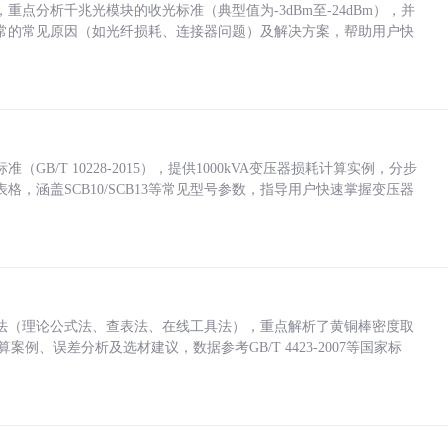
点分析千兆光模块的收光标准（典型值为-3dBm至-24dBm），并
常的常见原因（如光纤损耗、连接器问题）及解决方案，帮助用户快
/T 10228-2015），提供1000kVA变压器损耗计算实例，分步
，涵盖SCB10/SCB13等常见型号参数，指导用户快速掌握变压器
法（理论公式法、查表法、在线工具法），重点解析了黄铜棒密度取
计算案例、误差分析及选材建议，数据参考GB/T 4423-2007等国家标