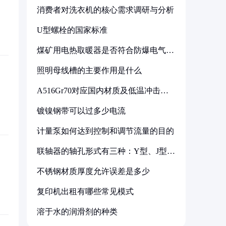
消费者对洗衣机的核心需求调研与分析
U型螺栓的国家标准
煤矿用电热取暖器是否符合防爆电气设
备标准
照明母线槽的主要作用是什么
A516Gr70对应国内材质及低温冲击要
求解析
镀镍钢带可以过多少电流
计量泵如何达到控制和调节流量的目的
联轴器的轴孔形式有三种：Y型、J型、
Z型
不锈钢材质厚度允许误差是多少
复印机出租有哪些常见模式
溶于水的润滑剂的种类