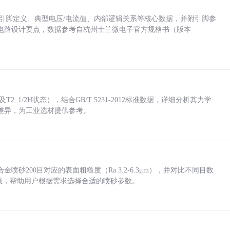
括各引脚定义、典型电压/电流值、内部逻辑关系等核心数据，并附引脚参
电路设计要点，数据参考自杭州士兰微电子官方规格书（版本
_1/2H状态），结合GB/T 5231-2012标准数据，详细分析其力学
差异，为工业选材提供参考。
砂200目对应的表面粗糙度（Ra 3.2-6.3μm），并对比不同目数
业实践，帮助用户根据需求选择合适的喷砂参数。