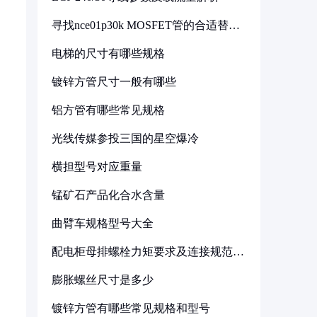
寻找nce01p30k MOSFET管的合适替代
型号
电梯的尺寸有哪些规格
镀锌方管尺寸一般有哪些
铝方管有哪些常见规格
光线传媒参投三国的星空爆冷
横担型号对应重量
锰矿石产品化合水含量
曲臂车规格型号大全
配电柜母排螺栓力矩要求及连接规范详
解
膨胀螺丝尺寸是多少
镀锌方管有哪些常见规格和型号