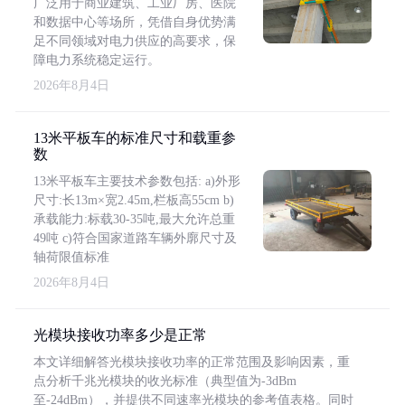
广泛用于商业建筑、工业厂房、医院
和数据中心等场所，凭借自身优势满
足不同领域对电力供应的高要求，保
障电力系统稳定运行。
2026年8月4日
13米平板车的标准尺寸和载重参
数
13米平板车主要技术参数包括: a)外形
尺寸:长13m×宽2.45m,栏板高55cm b)
承载能力:标载30-35吨,最大允许总重
49吨 c)符合国家道路车辆外廓尺寸及
轴荷限值标准
2026年8月4日
光模块接收功率多少是正常
本文详细解答光模块接收功率的正常范围及影响因素，重
点分析千兆光模块的收光标准（典型值为-3dBm
至-24dBm），并提供不同速率光模块的参考值表格。同时