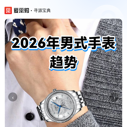
寻源宝典
‹
›