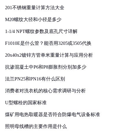
201不锈钢重量计算方法大全
M20螺纹大径和小径是多少
1-1/4 NPT螺纹参数及底孔尺寸详解
F1010E是什么管？能否用3205或3505代换
20x40x2镀锌方管单米重量计算与应用分析
抗渗混凝土中P6和P8膨胀剂分别加多少
法兰PN25和PN16有什么区别
消费者对洗衣机的核心需求调研与分析
U型螺栓的国家标准
煤矿用电热取暖器是否符合防爆电气设备标准
照明母线槽的主要作用是什么