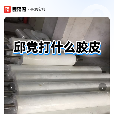
寻源宝典
‹
›