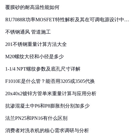
覆膜砂的耐高温性能如何
RU7088R功率MOSFET特性解析及其在可调电源设计中的
实践
不锈钢通风 管道施工
201不锈钢重量计算方法大全
M20螺纹大径和小径是多少
1-1/4 NPT螺纹参数及底孔尺寸详解
F1010E是什么管？能否用3205或3505代换
20x40x2镀锌方管单米重量计算与应用分析
抗渗混凝土中P6和P8膨胀剂分别加多少
法兰PN25和PN16有什么区别
消费者对洗衣机的核心需求调研与分析