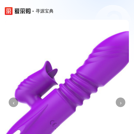
寻源宝典
‹
›