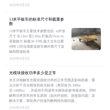
2026年8月4日
13米平板车的标准尺寸和载重参
数
13米平板车主要技术参数包括: a)外形
尺寸:长13m×宽2.45m,栏板高55cm b)
承载能力:标载30-35吨,最大允许总重
49吨 c)符合国家道路车辆外廓尺寸及
轴荷限值标准
2026年8月4日
光模块接收功率多少是正常
本文详细解答光模块接收功率的正常范围及影响因素，重
点分析千兆光模块的收光标准（典型值为-3dBm
至-24dBm），并提供不同速率光模块的参考值表格。同时
解释功率异常的常见原因（如光纤损耗、连接器问题）及
解决方案，帮助用户快速判断网络性能问题。
2026年8月4日