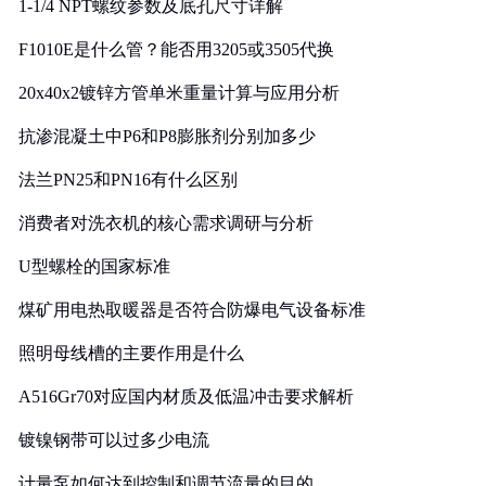
1-1/4 NPT螺纹参数及底孔尺寸详解
F1010E是什么管？能否用3205或3505代换
20x40x2镀锌方管单米重量计算与应用分析
抗渗混凝土中P6和P8膨胀剂分别加多少
法兰PN25和PN16有什么区别
消费者对洗衣机的核心需求调研与分析
U型螺栓的国家标准
煤矿用电热取暖器是否符合防爆电气设备标准
照明母线槽的主要作用是什么
A516Gr70对应国内材质及低温冲击要求解析
镀镍钢带可以过多少电流
计量泵如何达到控制和调节流量的目的