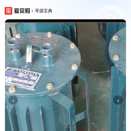
寻源宝典
‹
›