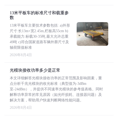
13米平板车的标准尺寸和载重参
数
13米平板车主要技术参数包括: a)外形
尺寸:长13m×宽2.45m,栏板高55cm b)
承载能力:标载30-35吨,最大允许总重
49吨 c)符合国家道路车辆外廓尺寸及
轴荷限值标准
2026年8月4日
光模块接收功率多少是正常
本文详细解答光模块接收功率的正常范围及影响因素，重
点分析千兆光模块的收光标准（典型值为-3dBm
至-24dBm），并提供不同速率光模块的参考值表格。同时
解释功率异常的常见原因（如光纤损耗、连接器问题）及
解决方案，帮助用户快速判断网络性能问题。
2026年8月4日