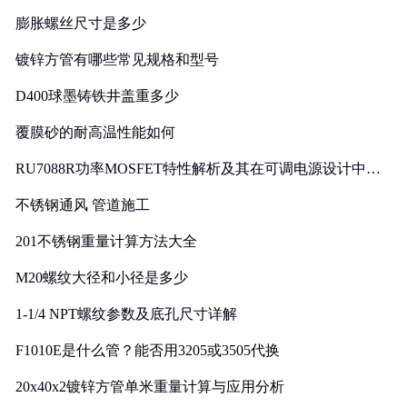
膨胀螺丝尺寸是多少
镀锌方管有哪些常见规格和型号
D400球墨铸铁井盖重多少
覆膜砂的耐高温性能如何
RU7088R功率MOSFET特性解析及其在可调电源设计中的
实践
不锈钢通风 管道施工
201不锈钢重量计算方法大全
M20螺纹大径和小径是多少
1-1/4 NPT螺纹参数及底孔尺寸详解
F1010E是什么管？能否用3205或3505代换
20x40x2镀锌方管单米重量计算与应用分析