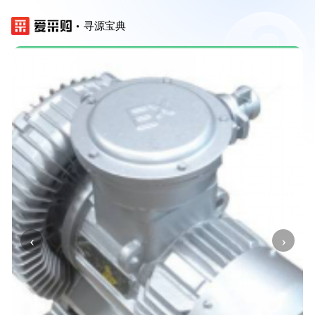
寻源宝典
‹
›