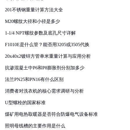
201不锈钢重量计算方法大全
M20螺纹大径和小径是多少
1-1/4 NPT螺纹参数及底孔尺寸详解
F1010E是什么管？能否用3205或3505代换
20x40x2镀锌方管单米重量计算与应用分析
抗渗混凝土中P6和P8膨胀剂分别加多少
法兰PN25和PN16有什么区别
消费者对洗衣机的核心需求调研与分析
U型螺栓的国家标准
煤矿用电热取暖器是否符合防爆电气设备标准
照明母线槽的主要作用是什么