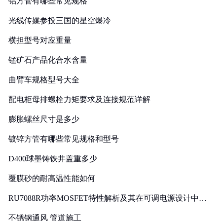
铝方管有哪些常见规格
光线传媒参投三国的星空爆冷
横担型号对应重量
锰矿石产品化合水含量
曲臂车规格型号大全
配电柜母排螺栓力矩要求及连接规范详解
膨胀螺丝尺寸是多少
镀锌方管有哪些常见规格和型号
D400球墨铸铁井盖重多少
覆膜砂的耐高温性能如何
RU7088R功率MOSFET特性解析及其在可调电源设计中的
实践
不锈钢通风 管道施工