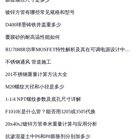
镀锌方管有哪些常见规格和型号
D400球墨铸铁井盖重多少
覆膜砂的耐高温性能如何
RU7088R功率MOSFET特性解析及其在可调电源设计中的
实践
不锈钢通风 管道施工
201不锈钢重量计算方法大全
M20螺纹大径和小径是多少
1-1/4 NPT螺纹参数及底孔尺寸详解
F1010E是什么管？能否用3205或3505代换
20x40x2镀锌方管单米重量计算与应用分析
抗渗混凝土中P6和P8膨胀剂分别加多少