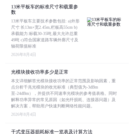
13米平板车的标准尺寸和载重参
数
13米平板车主要技术参数包括: a)外形
尺寸:长13m×宽2.45m,栏板高55cm b)
承载能力:标载30-35吨,最大允许总重
49吨 c)符合国家道路车辆外廓尺寸及
轴荷限值标准
2026年8月4日
光模块接收功率多少是正常
本文详细解答光模块接收功率的正常范围及影响因素，重
点分析千兆光模块的收光标准（典型值为-3dBm
至-24dBm），并提供不同速率光模块的参考值表格。同时
解释功率异常的常见原因（如光纤损耗、连接器问题）及
解决方案，帮助用户快速判断网络性能问题。
2026年8月4日
干式变压器损耗标准一览表及计算方法