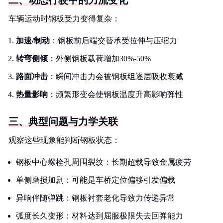
二、动态行驶中的力流变化
车辆运动时钢板受力变得复杂：
加速/制动
：钢板前后端交替承受拉伸与压缩力
转弯侧倾
：外侧钢板载荷增加30%-50%
路面冲击
：瞬间冲击力会被钢板组逐层吸收衰减
热量影响
：频繁形变会使钢板温度升高影响弹性
三、典型问题与力学关联
观察这些现象能判断钢板状态：
钢板中心螺栓孔周围裂纹：长期超载导致金属疲劳
单侧磨损加剧：可能是车桥定位偏移引发偏载
异响伴随弹跳：钢板衬套老化导致力传递异常
弧度长久变形：材料达到屈服极限失去回弹能力