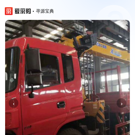
寻源宝典
‹
›