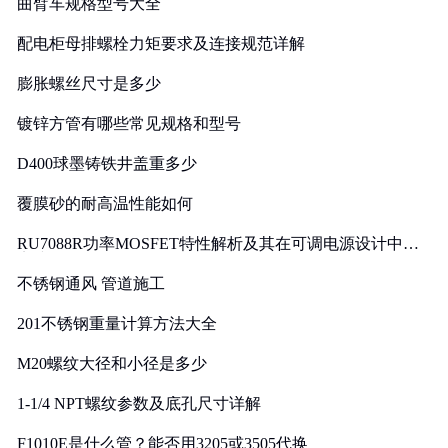
曲臂车规格型号大全
配电柜母排螺栓力矩要求及连接规范详解
膨胀螺丝尺寸是多少
镀锌方管有哪些常见规格和型号
D400球墨铸铁井盖重多少
覆膜砂的耐高温性能如何
RU7088R功率MOSFET特性解析及其在可调电源设计中的
实践
不锈钢通风 管道施工
201不锈钢重量计算方法大全
M20螺纹大径和小径是多少
1-1/4 NPT螺纹参数及底孔尺寸详解
F1010E是什么管？能否用3205或3505代换