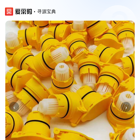
寻源宝典
‹
›