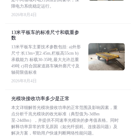
障电力系统稳定运行。
2026年8月4日
13米平板车的标准尺寸和载重参
数
13米平板车主要技术参数包括: a)外形
尺寸:长13m×宽2.45m,栏板高55cm b)
承载能力:标载30-35吨,最大允许总重
49吨 c)符合国家道路车辆外廓尺寸及
轴荷限值标准
2026年8月4日
光模块接收功率多少是正常
本文详细解答光模块接收功率的正常范围及影响因素，重
点分析千兆光模块的收光标准（典型值为-3dBm
至-24dBm），并提供不同速率光模块的参考值表格。同时
解释功率异常的常见原因（如光纤损耗、连接器问题）及
解决方案，帮助用户快速判断网络性能问题。