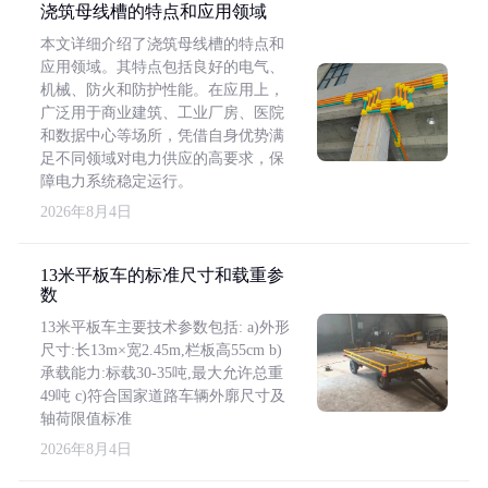
浇筑母线槽的特点和应用领域
本文详细介绍了浇筑母线槽的特点和
应用领域。其特点包括良好的电气、
机械、防火和防护性能。在应用上，
广泛用于商业建筑、工业厂房、医院
和数据中心等场所，凭借自身优势满
足不同领域对电力供应的高要求，保
障电力系统稳定运行。
2026年8月4日
13米平板车的标准尺寸和载重参
数
13米平板车主要技术参数包括: a)外形
尺寸:长13m×宽2.45m,栏板高55cm b)
承载能力:标载30-35吨,最大允许总重
49吨 c)符合国家道路车辆外廓尺寸及
轴荷限值标准
2026年8月4日