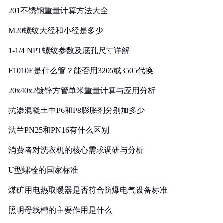
201不锈钢重量计算方法大全
M20螺纹大径和小径是多少
1-1/4 NPT螺纹参数及底孔尺寸详解
F1010E是什么管？能否用3205或3505代换
20x40x2镀锌方管单米重量计算与应用分析
抗渗混凝土中P6和P8膨胀剂分别加多少
法兰PN25和PN16有什么区别
消费者对洗衣机的核心需求调研与分析
U型螺栓的国家标准
煤矿用电热取暖器是否符合防爆电气设备标准
照明母线槽的主要作用是什么