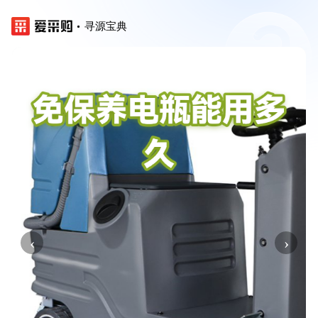
寻源宝典
‹
›