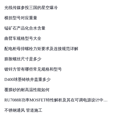
光线传媒参投三国的星空爆冷
横担型号对应重量
锰矿石产品化合水含量
曲臂车规格型号大全
配电柜母排螺栓力矩要求及连接规范详解
膨胀螺丝尺寸是多少
镀锌方管有哪些常见规格和型号
D400球墨铸铁井盖重多少
覆膜砂的耐高温性能如何
RU7088R功率MOSFET特性解析及其在可调电源设计中的
实践
不锈钢通风 管道施工