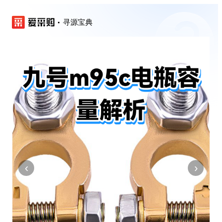
寻源宝典
‹
›