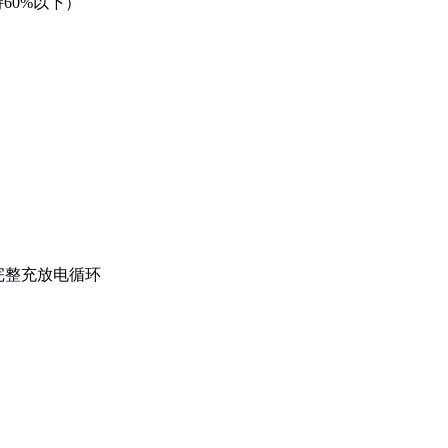
60%以下）
完整充放电循环