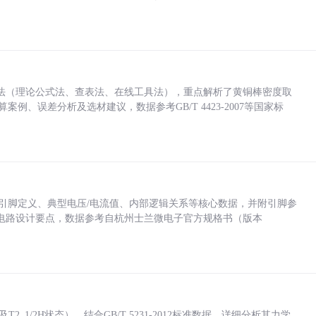
法（理论公式法、查表法、在线工具法），重点解析了黄铜棒密度取
计算案例、误差分析及选材建议，数据参考GB/T 4423-2007等国家标
括各引脚定义、典型电压/电流值、内部逻辑关系等核心数据，并附引脚参
电路设计要点，数据参考自杭州士兰微电子官方规格书（版本
_1/2H状态），结合GB/T 5231-2012标准数据，详细分析其力学