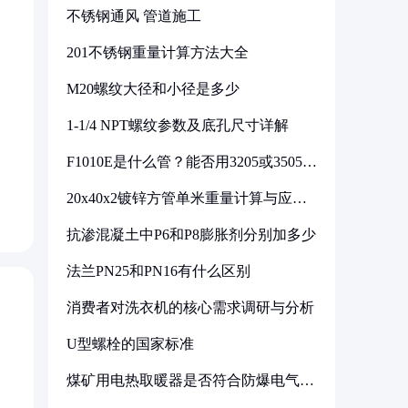
不锈钢通风 管道施工
201不锈钢重量计算方法大全
M20螺纹大径和小径是多少
1-1/4 NPT螺纹参数及底孔尺寸详解
F1010E是什么管？能否用3205或3505代
换
20x40x2镀锌方管单米重量计算与应用
分析
抗渗混凝土中P6和P8膨胀剂分别加多少
法兰PN25和PN16有什么区别
消费者对洗衣机的核心需求调研与分析
U型螺栓的国家标准
煤矿用电热取暖器是否符合防爆电气设
备标准