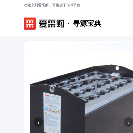
欢迎来到爱采购，百度旗下B2B平台
寻源宝典
‹
›