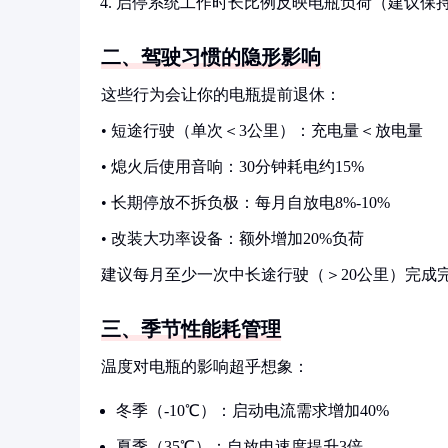
启停系统工作时长比例反映电瓶负荷（建议保持
二、驾驶习惯的隐形影响
这些行为会让你的电瓶提前退休：
• 短途行驶（单次＜3公里）：充电量＜放电量
• 熄火后使用音响：30分钟耗电约15%
• 长期停放不拆负极：每月自放电8%-10%
• 改装大功率设备：额外增加20%负荷
建议每月至少一次中长途行驶（＞20公里）完成
三、季节性能耗管理
温度对电瓶的影响超乎想象：
冬季（-10℃）：启动电流需求增加40%
夏季（35℃）：自放电速度提升3倍