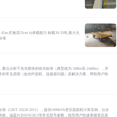
5m,栏板高55cm b)承载能力:标载30-35吨,最大允
标准
点分析千兆光模块的收光标准（典型值为-3dBm至-24dBm），并
常的常见原因（如光纤损耗、连接器问题）及解决方案，帮助用户快
/T 10228-2015），提供1000kVA变压器损耗计算实例，分步
，涵盖SCB10/SCB13等常见型号参数，指导用户快速掌握变压器