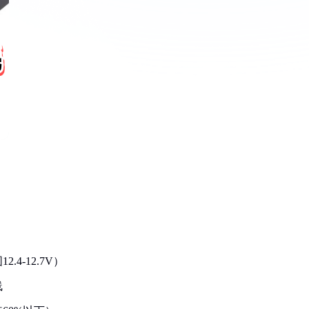
：
4-12.7V）
线