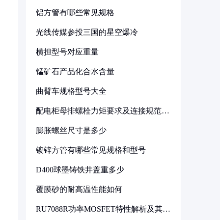
铝方管有哪些常见规格
光线传媒参投三国的星空爆冷
横担型号对应重量
锰矿石产品化合水含量
曲臂车规格型号大全
配电柜母排螺栓力矩要求及连接规范详
解
膨胀螺丝尺寸是多少
镀锌方管有哪些常见规格和型号
D400球墨铸铁井盖重多少
覆膜砂的耐高温性能如何
RU7088R功率MOSFET特性解析及其在
可调电源设计中的实践