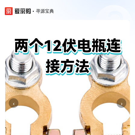
寻源宝典
‹
›