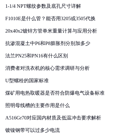
1-1/4 NPT螺纹参数及底孔尺寸详解
F1010E是什么管？能否用3205或3505代换
20x40x2镀锌方管单米重量计算与应用分析
抗渗混凝土中P6和P8膨胀剂分别加多少
法兰PN25和PN16有什么区别
消费者对洗衣机的核心需求调研与分析
U型螺栓的国家标准
煤矿用电热取暖器是否符合防爆电气设备标准
照明母线槽的主要作用是什么
A516Gr70对应国内材质及低温冲击要求解析
镀镍钢带可以过多少电流