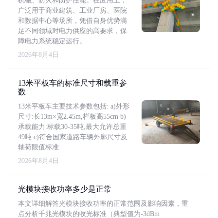
机械、防火和防护性能。在应用上，
广泛用于商业建筑、工业厂房、医院
和数据中心等场所，凭借自身优势满
足不同领域对电力供应的高要求，保
障电力系统稳定运行。
2026年8月4日
13米平板车的标准尺寸和载重参
数
13米平板车主要技术参数包括: a)外形
尺寸:长13m×宽2.45m,栏板高55cm b)
承载能力:标载30-35吨,最大允许总重
49吨 c)符合国家道路车辆外廓尺寸及
轴荷限值标准
2026年8月4日
光模块接收功率多少是正常
本文详细解答光模块接收功率的正常范围及影响因素，重
点分析千兆光模块的收光标准（典型值为-3dBm