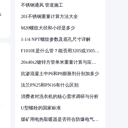
不锈钢通风 管道施工
体
201不锈钢重量计算方法大全
M20螺纹大径和小径是多少
1-1/4 NPT螺纹参数及底孔尺寸详解
F1010E是什么管？能否用3205或3505代
换
20x40x2镀锌方管单米重量计算与应用
分析
抗渗混凝土中P6和P8膨胀剂分别加多少
法兰PN25和PN16有什么区别
消费者对洗衣机的核心需求调研与分析
U型螺栓的国家标准
煤矿用电热取暖器是否符合防爆电气设
备标准