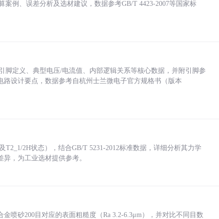
计算案例、误差分析及选材建议，数据参考GB/T 4423-2007等国家标
括各引脚定义、典型电压/电流值、内部逻辑关系等核心数据，并附引脚参
电路设计要点，数据参考自杭州士兰微电子官方规格书（版本
_1/2H状态），结合GB/T 5231-2012标准数据，详细分析其力学
差异，为工业选材提供参考。
砂200目对应的表面粗糙度（Ra 3.2-6.3μm），并对比不同目数