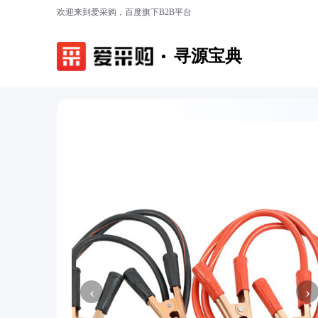
欢迎来到爱采购，百度旗下B2B平台
寻源宝典
‹
›