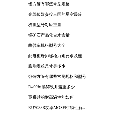
铝方管有哪些常见规格
光线传媒参投三国的星空爆冷
横担型号对应重量
锰矿石产品化合水含量
曲臂车规格型号大全
配电柜母排螺栓力矩要求及连接
规范详解
膨胀螺丝尺寸是多少
镀锌方管有哪些常见规格和型号
D400球墨铸铁井盖重多少
覆膜砂的耐高温性能如何
RU7088R功率MOSFET特性解析
及其在可调电源设计中的实践