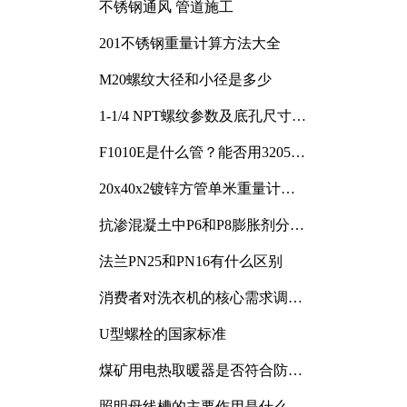
不锈钢通风 管道施工
201不锈钢重量计算方法大全
M20螺纹大径和小径是多少
1-1/4 NPT螺纹参数及底孔尺寸详
解
F1010E是什么管？能否用3205或
3505代换
20x40x2镀锌方管单米重量计算
与应用分析
抗渗混凝土中P6和P8膨胀剂分别
加多少
法兰PN25和PN16有什么区别
消费者对洗衣机的核心需求调研
与分析
U型螺栓的国家标准
煤矿用电热取暖器是否符合防爆
电气设备标准
照明母线槽的主要作用是什么