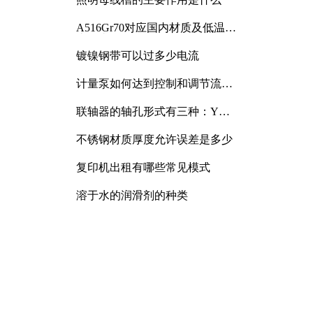
A516Gr70对应国内材质及低温冲
击要求解析
镀镍钢带可以过多少电流
计量泵如何达到控制和调节流量
的目的
联轴器的轴孔形式有三种：Y
型、J型、Z型
不锈钢材质厚度允许误差是多少
复印机出租有哪些常见模式
溶于水的润滑剂的种类