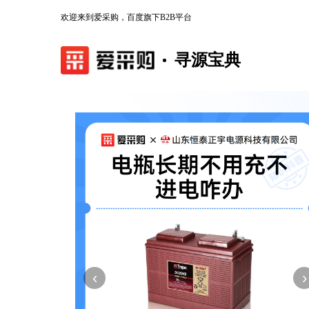
欢迎来到爱采购，百度旗下B2B平台
寻源宝典
‹
›