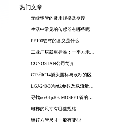
热门文章
无缝钢管的常用规格及壁厚
生活中常见的传感器有哪些呢
PE100管材的含义是什么
工业厂房载重标准：一平方米能
承受多少公斤
CONOSTAN公司简介
C13和C14插头国标与欧标的区别
及其标准解析
LGJ-240/30导线参数及载流量解
析
寻找nce01p30k MOSFET管的合
适替代型号
电梯的尺寸有哪些规格
镀锌方管尺寸一般有哪些