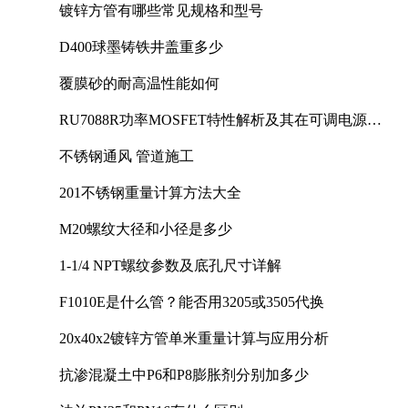
镀锌方管有哪些常见规格和型号
D400球墨铸铁井盖重多少
覆膜砂的耐高温性能如何
RU7088R功率MOSFET特性解析及其在可调电源设
计中的实践
不锈钢通风 管道施工
201不锈钢重量计算方法大全
M20螺纹大径和小径是多少
1-1/4 NPT螺纹参数及底孔尺寸详解
F1010E是什么管？能否用3205或3505代换
20x40x2镀锌方管单米重量计算与应用分析
抗渗混凝土中P6和P8膨胀剂分别加多少