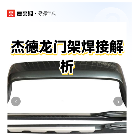
寻源宝典
‹
›