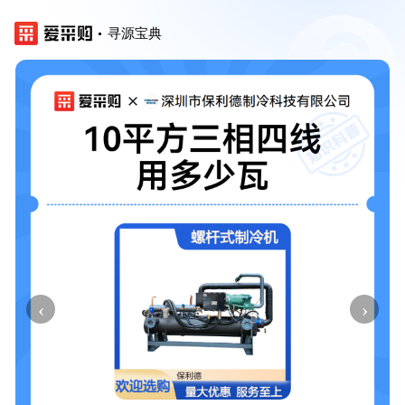
寻源宝典
‹
›