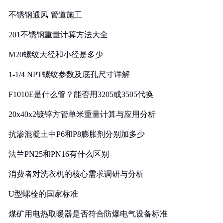
实践
不锈钢通风 管道施工
201不锈钢重量计算方法大全
M20螺纹大径和小径是多少
1-1/4 NPT螺纹参数及底孔尺寸详解
F1010E是什么管？能否用3205或3505代换
20x40x2镀锌方管单米重量计算与应用分析
抗渗混凝土中P6和P8膨胀剂分别加多少
法兰PN25和PN16有什么区别
消费者对洗衣机的核心需求调研与分析
U型螺栓的国家标准
煤矿用电热取暖器是否符合防爆电气设备标准