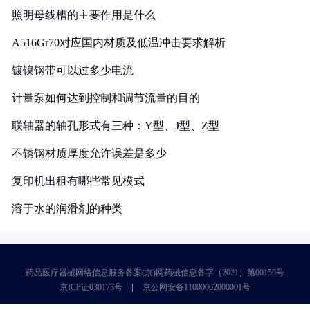
照明母线槽的主要作用是什么
A516Gr70对应国内材质及低温冲击要求解析
镀镍钢带可以过多少电流
计量泵如何达到控制和调节流量的目的
联轴器的轴孔形式有三种：Y型、J型、Z型
不锈钢材质厚度允许误差是多少
复印机出租有哪些常见模式
溶于水的润滑剂的种类
药品医疗器械网络信息服务备案(京)网药械信息备字（2021）第00159号
京ICP证030173号
京公网安备11000002000001号