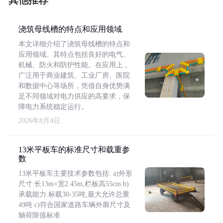
其他推荐
浇筑母线槽的特点和应用领域
本文详细介绍了浇筑母线槽的特点和
应用领域。其特点包括良好的电气、
机械、防火和防护性能。在应用上，
广泛用于商业建筑、工业厂房、医院
和数据中心等场所，凭借自身优势满
足不同领域对电力供应的高要求，保
障电力系统稳定运行。
2026年8月4日
13米平板车的标准尺寸和载重参
数
13米平板车主要技术参数包括: a)外形
尺寸:长13m×宽2.45m,栏板高55cm b)
承载能力:标载30-35吨,最大允许总重
49吨 c)符合国家道路车辆外廓尺寸及
轴荷限值标准