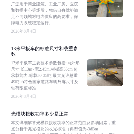
广泛用于商业建筑、工业厂房、医院
和数据中心等场所，凭借自身优势满
足不同领域对电力供应的高要求，保
障电力系统稳定运行。
2026年8月4日
13米平板车的标准尺寸和载重参
数
13米平板车主要技术参数包括: a)外形
尺寸:长13m×宽2.45m,栏板高55cm b)
承载能力:标载30-35吨,最大允许总重
49吨 c)符合国家道路车辆外廓尺寸及
轴荷限值标准
2026年8月4日
光模块接收功率多少是正常
本文详细解答光模块接收功率的正常范围及影响因素，重
点分析千兆光模块的收光标准（典型值为-3dBm