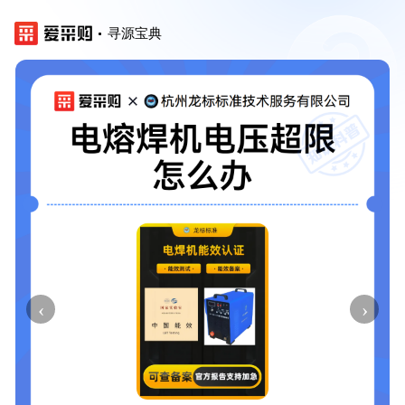
寻源宝典
‹
›