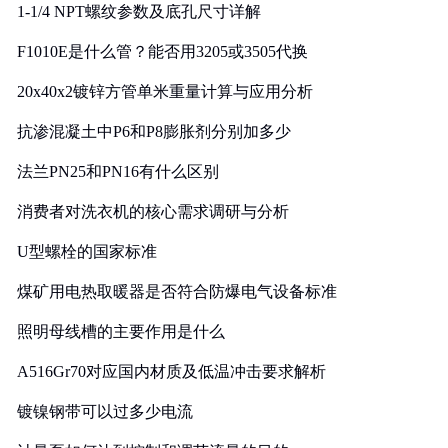
1-1/4 NPT螺纹参数及底孔尺寸详解
F1010E是什么管？能否用3205或3505代换
20x40x2镀锌方管单米重量计算与应用分析
抗渗混凝土中P6和P8膨胀剂分别加多少
法兰PN25和PN16有什么区别
消费者对洗衣机的核心需求调研与分析
U型螺栓的国家标准
煤矿用电热取暖器是否符合防爆电气设备标准
照明母线槽的主要作用是什么
A516Gr70对应国内材质及低温冲击要求解析
镀镍钢带可以过多少电流