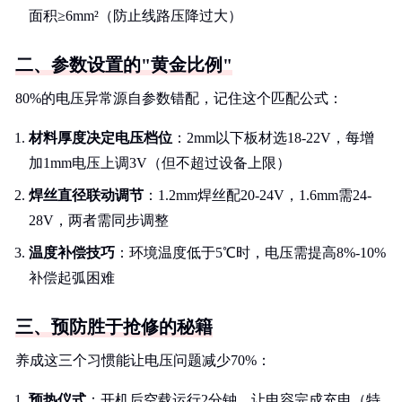
面积≥6mm²（防止线路压降过大）
二、参数设置的"黄金比例"
80%的电压异常源自参数错配，记住这个匹配公式：
材料厚度决定电压档位
：2mm以下板材选18-22V，每增
加1mm电压上调3V（但不超过设备上限）
焊丝直径联动调节
：1.2mm焊丝配20-24V，1.6mm需24-
28V，两者需同步调整
温度补偿技巧
：环境温度低于5℃时，电压需提高8%-10%
补偿起弧困难
三、预防胜于抢修的秘籍
养成这三个习惯能让电压问题减少70%：
预热仪式
：开机后空载运行2分钟，让电容完成充电（特