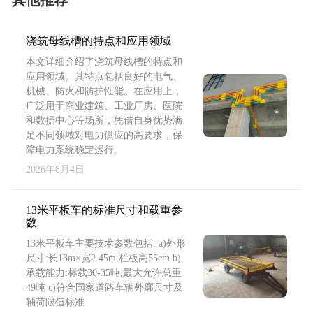
其他推荐
浇筑母线槽的特点和应用领域
本文详细介绍了浇筑母线槽的特点和
应用领域。其特点包括良好的电气、
机械、防火和防护性能。在应用上，
广泛用于商业建筑、工业厂房、医院
和数据中心等场所，凭借自身优势满
足不同领域对电力供应的高要求，保
障电力系统稳定运行。
2026年8月4日
13米平板车的标准尺寸和载重参
数
13米平板车主要技术参数包括: a)外形
尺寸:长13m×宽2.45m,栏板高55cm b)
承载能力:标载30-35吨,最大允许总重
49吨 c)符合国家道路车辆外廓尺寸及
轴荷限值标准