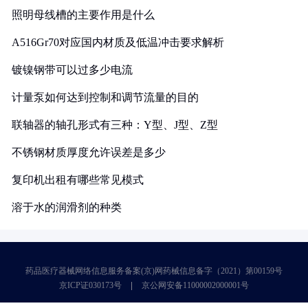
照明母线槽的主要作用是什么
A516Gr70对应国内材质及低温冲击要求解析
镀镍钢带可以过多少电流
计量泵如何达到控制和调节流量的目的
联轴器的轴孔形式有三种：Y型、J型、Z型
不锈钢材质厚度允许误差是多少
复印机出租有哪些常见模式
溶于水的润滑剂的种类
药品医疗器械网络信息服务备案(京)网药械信息备字（2021）第00159号
京ICP证030173号
京公网安备11000002000001号