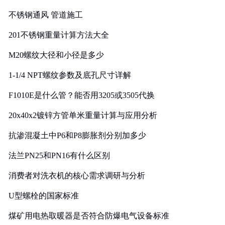
实践
不锈钢通风 管道施工
201不锈钢重量计算方法大全
M20螺纹大径和小径是多少
1-1/4 NPT螺纹参数及底孔尺寸详解
F1010E是什么管？能否用3205或3505代换
20x40x2镀锌方管单米重量计算与应用分析
抗渗混凝土中P6和P8膨胀剂分别加多少
法兰PN25和PN16有什么区别
消费者对洗衣机的核心需求调研与分析
U型螺栓的国家标准
煤矿用电热取暖器是否符合防爆电气设备标准