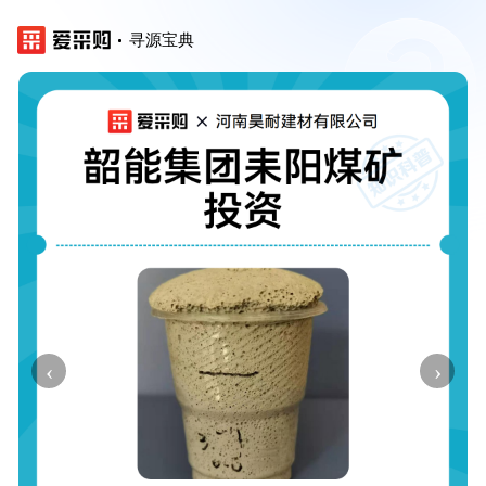
寻源宝典
‹
›