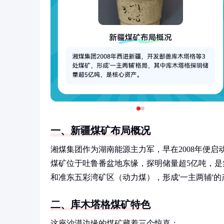
一、新疆煤矿布局概况
湘煤集团作为湖南能源主力军，早在2008年便启
煤矿位于吐鲁番盆地东缘，探明储量超5亿吨，
和准东五彩湾矿区（动力煤），形成'一主两辅'的
二、库木塔格煤矿特色
这座沙漠边缘的煤矿藏着三个惊喜：