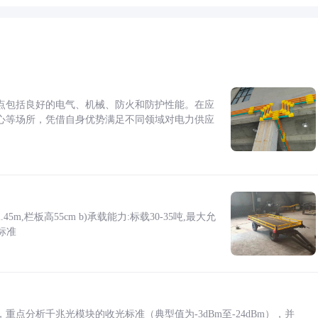
点包括良好的电气、机械、防火和防护性能。在应
心等场所，凭借自身优势满足不同领域对电力供应
5m,栏板高55cm b)承载能力:标载30-35吨,最大允
标准
点分析千兆光模块的收光标准（典型值为-3dBm至-24dBm），并