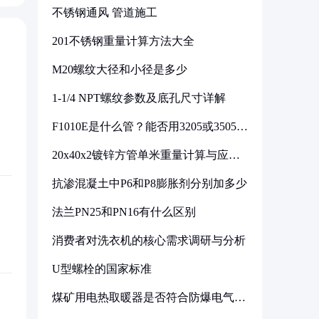
不锈钢通风 管道施工
201不锈钢重量计算方法大全
M20螺纹大径和小径是多少
1-1/4 NPT螺纹参数及底孔尺寸详解
F1010E是什么管？能否用3205或3505代
换
20x40x2镀锌方管单米重量计算与应用
分析
抗渗混凝土中P6和P8膨胀剂分别加多少
法兰PN25和PN16有什么区别
消费者对洗衣机的核心需求调研与分析
U型螺栓的国家标准
煤矿用电热取暖器是否符合防爆电气设
备标准