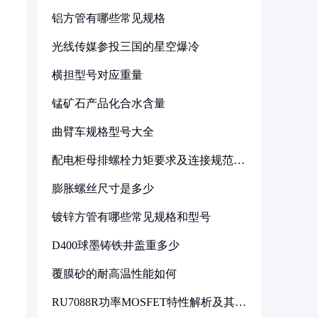
铝方管有哪些常见规格
光线传媒参投三国的星空爆冷
横担型号对应重量
锰矿石产品化合水含量
曲臂车规格型号大全
配电柜母排螺栓力矩要求及连接规范详
解
膨胀螺丝尺寸是多少
镀锌方管有哪些常见规格和型号
D400球墨铸铁井盖重多少
覆膜砂的耐高温性能如何
RU7088R功率MOSFET特性解析及其在
可调电源设计中的实践