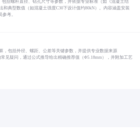
力，包括螺杆直径、钻孔尺寸等参数，并依据专业标准（如《混凝土结
方法和典型数值（如混凝土强度C30下设计值约80kN）。内容涵盖安装
员参考。
底孔计算，包括外径、螺距、公差等关键参数，并提供专业数据来源
孔尺寸的常见疑问，通过公式推导给出精确推荐值（Φ5.18mm），并附加工艺