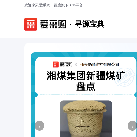
欢迎来到爱采购，百度旗下B2B平台
寻源宝典
‹
›