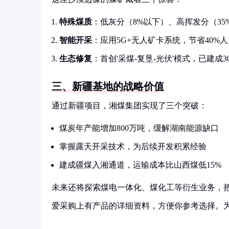
特殊煤质
：低灰分（8%以下）、高挥发分（3
智能开采
：应用5G+无人矿卡系统，节省40%
生态修复
：首创'采煤-复垦-光伏'模式，已建成3
三、新疆基地的战略价值
通过新疆项目，湘煤集团实现了三个突破：
煤炭年产能增加800万吨，缓解湖南能源缺口
掌握露天开采技术，为后续开发积累经验
建成疆煤入湘通道，运输成本比山西煤低15%
未来还将探索煤电一体化、煤化工等衍生业务，
爱采购上有产品的详细资料，方便你参考选择。