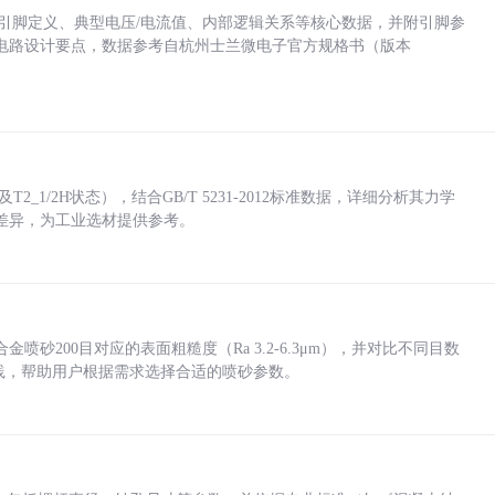
括各引脚定义、典型电压/电流值、内部逻辑关系等核心数据，并附引脚参
电路设计要点，数据参考自杭州士兰微电子官方规格书（版本
_1/2H状态），结合GB/T 5231-2012标准数据，详细分析其力学
差异，为工业选材提供参考。
砂200目对应的表面粗糙度（Ra 3.2-6.3μm），并对比不同目数
业实践，帮助用户根据需求选择合适的喷砂参数。