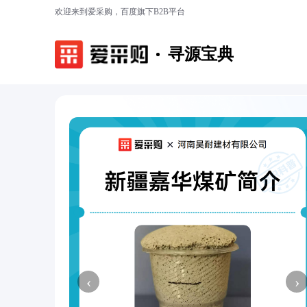
欢迎来到爱采购，百度旗下B2B平台
寻源宝典
‹
›