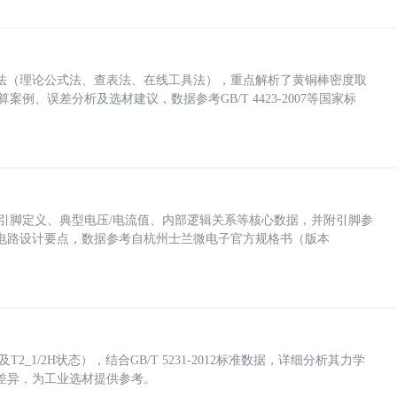
法（理论公式法、查表法、在线工具法），重点解析了黄铜棒密度取
计算案例、误差分析及选材建议，数据参考GB/T 4423-2007等国家标
括各引脚定义、典型电压/电流值、内部逻辑关系等核心数据，并附引脚参
电路设计要点，数据参考自杭州士兰微电子官方规格书（版本
_1/2H状态），结合GB/T 5231-2012标准数据，详细分析其力学
差异，为工业选材提供参考。