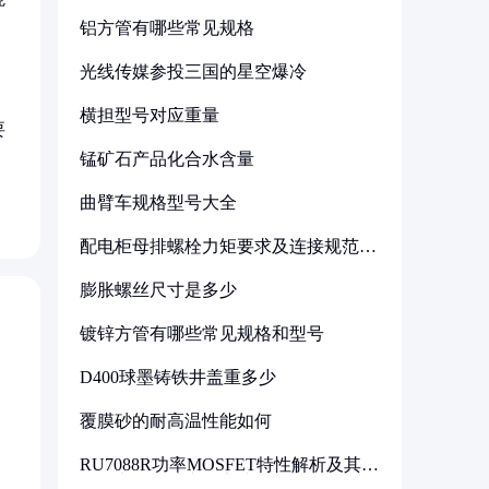
铝方管有哪些常见规格
光线传媒参投三国的星空爆冷
横担型号对应重量
要
锰矿石产品化合水含量
曲臂车规格型号大全
配电柜母排螺栓力矩要求及连接规范详
解
膨胀螺丝尺寸是多少
镀锌方管有哪些常见规格和型号
D400球墨铸铁井盖重多少
覆膜砂的耐高温性能如何
RU7088R功率MOSFET特性解析及其在
可调电源设计中的实践