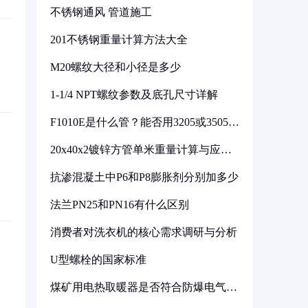
不锈钢通风 管道施工
201不锈钢重量计算方法大全
M20螺纹大径和小径是多少
1-1/4 NPT螺纹参数及底孔尺寸详解
F1010E是什么管？能否用3205或3505代
换
20x40x2镀锌方管单米重量计算与应用
分析
抗渗混凝土中P6和P8膨胀剂分别加多少
法兰PN25和PN16有什么区别
消费者对洗衣机的核心需求调研与分析
U型螺栓的国家标准
煤矿用电热取暖器是否符合防爆电气设
备标准