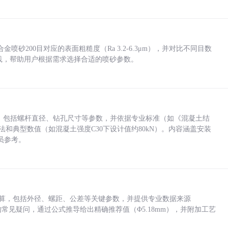
砂200目对应的表面粗糙度（Ra 3.2-6.3μm），并对比不同目数
业实践，帮助用户根据需求选择合适的喷砂参数。
力，包括螺杆直径、钻孔尺寸等参数，并依据专业标准（如《混凝土结
方法和典型数值（如混凝土强度C30下设计值约80kN）。内容涵盖安装
员参考。
底孔计算，包括外径、螺距、公差等关键参数，并提供专业数据来源
孔尺寸的常见疑问，通过公式推导给出精确推荐值（Φ5.18mm），并附加工艺