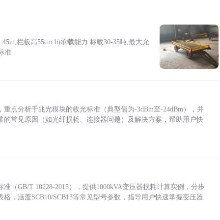
5m,栏板高55cm b)承载能力:标载30-35吨,最大允
标准
点分析千兆光模块的收光标准（典型值为-3dBm至-24dBm），并
常的常见原因（如光纤损耗、连接器问题）及解决方案，帮助用户快
/T 10228-2015），提供1000kVA变压器损耗计算实例，分步
，涵盖SCB10/SCB13等常见型号参数，指导用户快速掌握变压器